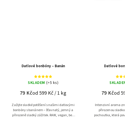
Datlové bonbóny – Banán
Datlové bonb
SKLADEM
(>5 ks)
SKLADEM
79 Kč
od 599 Kč / 1 kg
79 Kč
od 599
Zažijte sladké potěšení s našimi datlovými
Intenzivní aroma zrn
bonbóny s banánem – šťavnatý, jemný a
přirozenou sladkost
přirozeně sladký zážitek. RAW, vegan, bez
pochoutka, která povz
cukru a plný energie!
každému milov