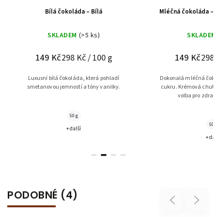
Bílá čokoláda – Bílá
Mléčná čokoláda – 
SKLADEM
(>5 ks)
SKLADEM
149 Kč
298 Kč / 100 g
149 Kč
298 
Luxusní bílá čokoláda, která pohladí
Dokonalá mléčná čoko
smetanovou jemností a tóny vanilky.
cukru. Krémová chuť b
volba pro zdravý
50 g
50 
+ další
+ dal
PODOBNÉ (4)
Previous
Next