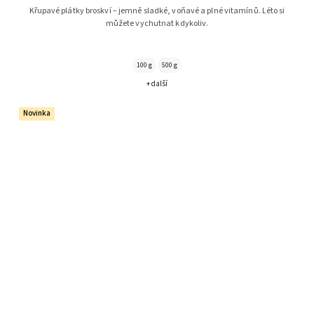
Křupavé plátky broskví – jemně sladké, voňavé a plné vitamínů. Léto si
můžete vychutnat kdykoliv.
100 g
500 g
+ další
Novinka