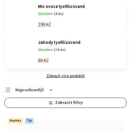
Mix ovoce lyofilizované
Skladem
(4 ks)
199 Kč
Jahody lyofilizované
Skladem
(>5 ks)
89 Kč
Zobrazit více produktů
Nejprodávanější
Abecedně
Nejlevnější
Nejdražší
Novinka
Tip