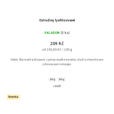
Ostružiny lyofilizované
SKLADEM
(5 ks)
209 Kč
od 163,80 Kč / 100 g
Velké, šťavnaté a křupavé, s plnou sladko-kyselou chutí a vitamíny pro
zdravou porci energie.
100 g
500 g
+ další
Novinka