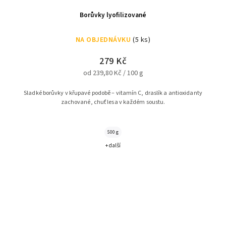
Borůvky lyofilizované
NA OBJEDNÁVKU
(5 ks)
279 Kč
od 239,80 Kč / 100 g
Sladké borůvky v křupavé podobě – vitamín C, draslík a antioxidanty
zachované, chuť lesa v každém soustu.
500 g
+ další