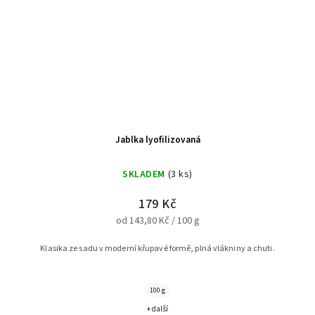
Jablka lyofilizovaná
SKLADEM
(3 ks)
179 Kč
od 143,80 Kč / 100 g
Klasika ze sadu v moderní křupavé formě, plná vlákniny a chuti.
100 g
+ další