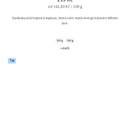
od 161,80 Kč / 100 g
Sladkokyselá tropická exploze, která vám dodá energii kdykoliv během
dne.
100 g
500 g
+ další
Tip