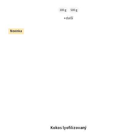
100 g
500 g
+ další
Novinka
Kokos lyofilizovaný