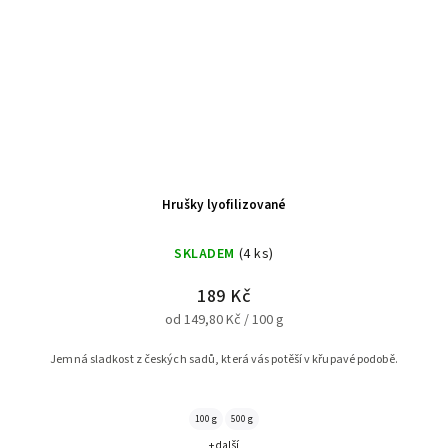
Hrušky lyofilizované
SKLADEM
(4 ks)
189 Kč
od 149,80 Kč / 100 g
Jemná sladkost z českých sadů, která vás potěší v křupavé podobě.
100 g
500 g
+ další