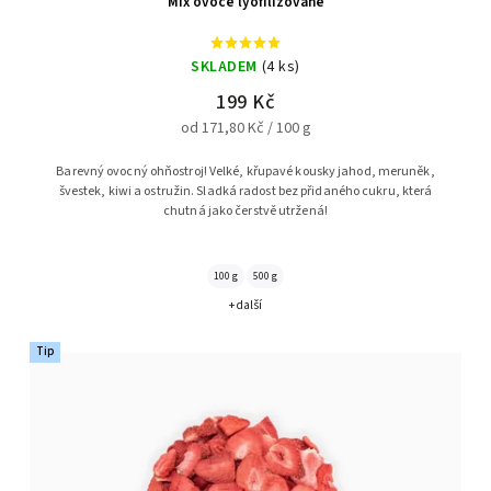
Mix ovoce lyofilizované
SKLADEM
(4 ks)
199 Kč
od 171,80 Kč / 100 g
Barevný ovocný ohňostroj! Velké, křupavé kousky jahod, meruněk,
švestek, kiwi a ostružin. Sladká radost bez přidaného cukru, která
chutná jako čerstvě utržená!
100 g
500 g
+ další
Tip