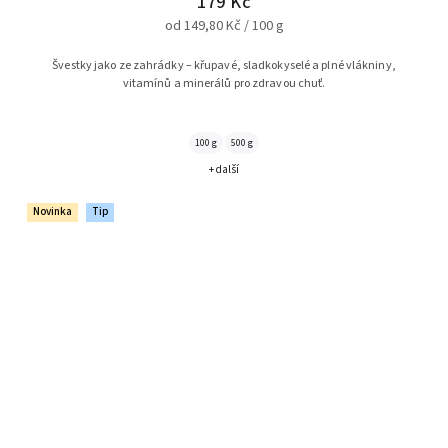
179 Kč
od 149,80 Kč / 100 g
Švestky jako ze zahrádky – křupavé, sladkokyselé a plné vlákniny,
vitamínů a minerálů pro zdravou chuť.
100 g
500 g
+ další
Novinka
Tip