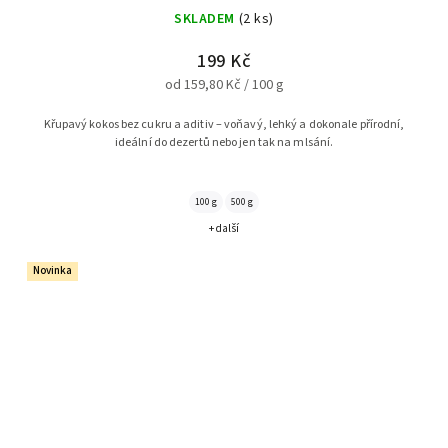
SKLADEM
(2 ks)
199 Kč
od 159,80 Kč / 100 g
Křupavý kokos bez cukru a aditiv – voňavý, lehký a dokonale přírodní,
ideální do dezertů nebo jen tak na mlsání.
100 g
500 g
+ další
Novinka