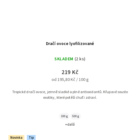
Dračí ovoce lyofilizované
SKLADEM
(2 ks)
219 Kč
od 195,80 Kč / 100 g
Tropické dračí ovoce, jemně sladké a plné antioxidantů. Křupavé sousto
exotiky, které potěší chuť i zdraví.
100 g
500 g
+ další
Novinka
Tip