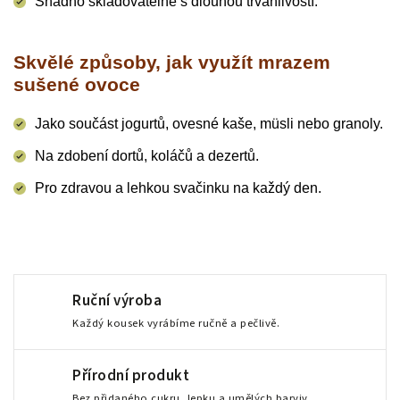
Snadno skladovatelné s dlouhou trvanlivostí.
Skvělé způsoby, jak využít mrazem
sušené ovoce
Jako součást jogurtů, ovesné kaše, müsli nebo granoly.
Na zdobení dortů, koláčů a dezertů.
Pro zdravou a lehkou svačinku na každý den.
Ruční výroba
Každý kousek vyrábíme ručně a pečlivě.
Přírodní produkt
Bez přidaného cukru, lepku a umělých barviv.