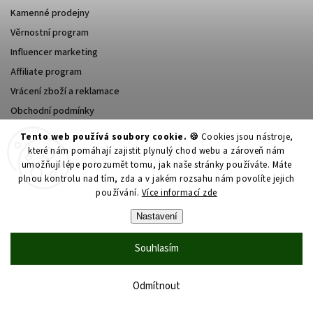
Kamenné prodejny
Věrnostní program
Influencer marketing
Affiliate program
Vrácení zboží a reklamace
Obchodní podmínky
Podmínky ochrany osobních údajů
Tento web používá soubory cookie. 🍪
Cookies jsou nástroje,
které nám pomáhají zajistit plynulý chod webu a zároveň nám
umožňují lépe porozumět tomu, jak naše stránky používáte. Máte
plnou kontrolu nad tím, zda a v jakém rozsahu nám povolíte jejich
PŘIHLÁŠENÍ
používání.
Více informací zde
E-mail
Nastavení
Souhlasím
Heslo
Odmítnout