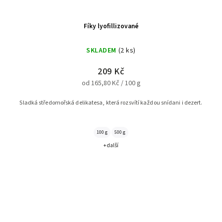
Fíky lyofillizované
SKLADEM
(2 ks)
209 Kč
od 165,80 Kč / 100 g
Sladká středomořská delikatesa, která rozsvítí každou snídani i dezert.
100 g
500 g
+ další