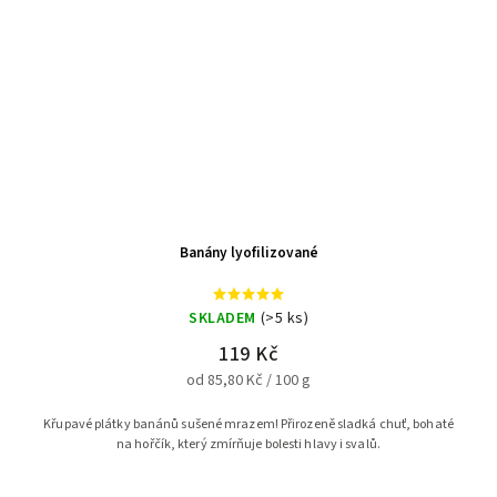
Banány lyofilizované
SKLADEM
(>5 ks)
119 Kč
od 85,80 Kč / 100 g
Křupavé plátky banánů sušené mrazem! Přirozeně sladká chuť, bohaté
na hořčík, který zmírňuje bolesti hlavy i svalů.