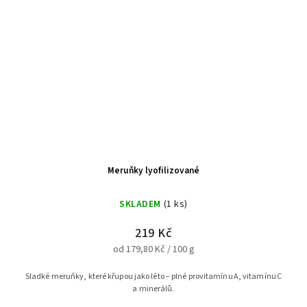
Meruňky lyofilizované
SKLADEM
(1 ks)
219 Kč
od 179,80 Kč / 100 g
Sladké meruňky, které křupou jako léto – plné provitamínu A, vitamínu C
a minerálů.