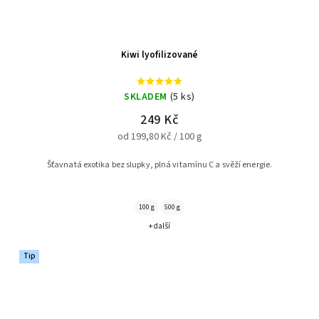
Kiwi lyofilizované
SKLADEM
(5 ks)
249 Kč
od 199,80 Kč / 100 g
Šťavnatá exotika bez slupky, plná vitamínu C a svěží energie.
100 g
500 g
+ další
Tip