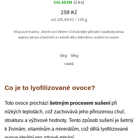
SKLADEM
(2 ks)
259 Kč
od 205,80 Kč / 100 g
Křupavé maliny, které voní létem! Ochutnejte přírodní sladkokyselou
explozi plnou vitamínů a radosti díky šetrnému sušení mrazem.
100 g
500 g
+ další
Co je to lyofilizované ovoce?
Toto ovoce prochází
šetrným procesem sušení
při
nízkých teplotách, což zachovává jeho přirozenou chuť,
strukturu a výživové hodnoty. Tento způsob sušení je šetrný
k živinám, vitamínům a minerálům, což dělá lyofilizované
ovoce ideální pro zdravé mlsání.