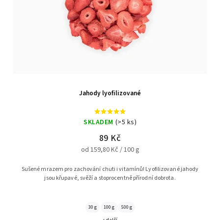
Jahody lyofilizované
SKLADEM
(>5 ks)
89 Kč
od 159,80 Kč / 100 g
Sušené mrazem pro zachování chuti i vitamínů! Lyofilizované jahody
jsou křupavé, svěží a stoprocentně přírodní dobrota.
30 g
100 g
500 g