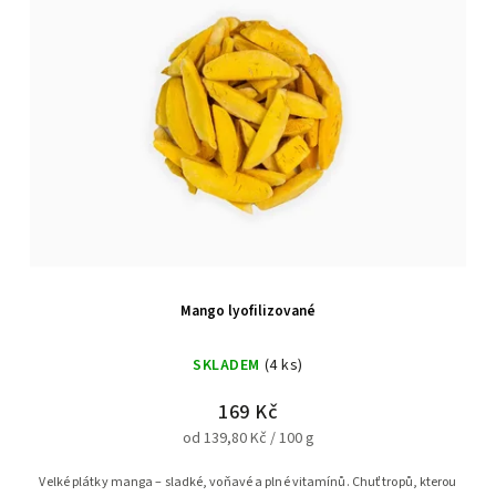
Mango lyofilizované
SKLADEM
(4 ks)
169 Kč
od 139,80 Kč / 100 g
Velké plátky manga – sladké, voňavé a plné vitamínů. Chuť tropů, kterou