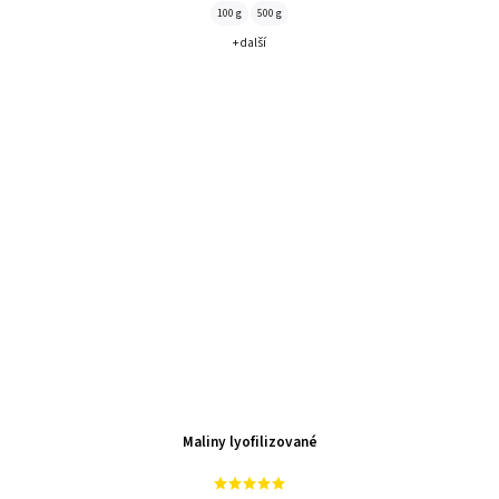
100 g
500 g
+ další
Maliny lyofilizované