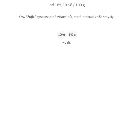
od 165,80 Kč / 100 g
Osvěžující kyselost plná vitamínů, která probudí vaše smysly.
100 g
500 g
+ další