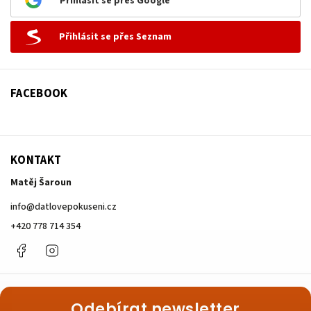
Přihlásit se přes Google
Přihlásit se přes Seznam
FACEBOOK
KONTAKT
Matěj Šaroun
info
@
datlovepokuseni.cz
+420 778 714 354
Facebook
Instagram
Odebírat newsletter