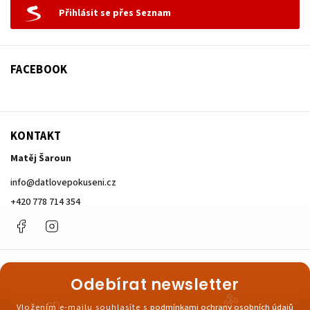
Přihlásit se přes Seznam
FACEBOOK
KONTAKT
Matěj Šaroun
info
@
datlovepokuseni.cz
+420 778 714 354
Facebook
Instagram
Odebírat newsletter
Vložením e-mailu souhlasíte s
podmínkami ochrany osobních údajů