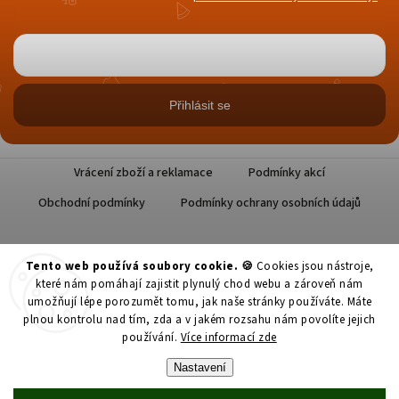
Přihlásit se
Vrácení zboží a reklamace
Podmínky akcí
Obchodní podmínky
Podmínky ochrany osobních údajů
Tento web používá soubory cookie. 🍪
Cookies jsou nástroje,
které nám pomáhají zajistit plynulý chod webu a zároveň nám
umožňují lépe porozumět tomu, jak naše stránky používáte. Máte
plnou kontrolu nad tím, zda a v jakém rozsahu nám povolíte jejich
Copyright 2026
Datlové Pokušení
. Všechna práva vyhrazena.
používání.
Více informací zde
Nastavení
Upravit nastavení cookies