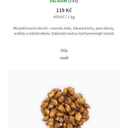
SKLADEM
(2 ks)
119 Kč
476 Kč / 1 kg
Mix prémiových ořechů – mandle, kešu, lískové ořechy, para ořechy,
arašídy a vlašské ořechy. Dokonalá souhra chutí pro energii i radost.
250 g
+ další