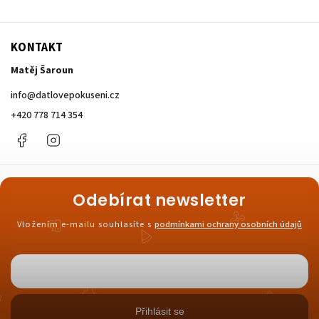
KONTAKT
Matěj Šaroun
info
@
datlovepokuseni.cz
+420 778 714 354
Facebook
Instagram
Odebírat newsletter
Vložením e-mailu souhlasíte s
podmínkami ochrany osobních údajů
Přihlásit se