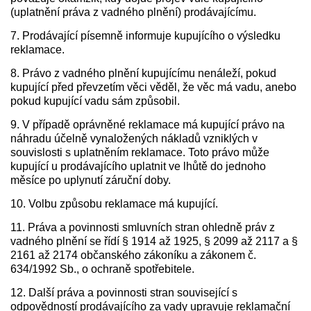
(uplatnění práva z vadného plnění) prodávajícímu.
7. Prodávající písemně informuje kupujícího o výsledku
reklamace.
8. Právo z vadného plnění kupujícímu nenáleží, pokud
kupující před převzetím věci věděl, že věc má vadu, anebo
pokud kupující vadu sám způsobil.
9. V případě oprávněné reklamace má kupující právo na
náhradu účelně vynaložených nákladů vzniklých v
souvislosti s uplatněním reklamace. Toto právo může
kupující u prodávajícího uplatnit ve lhůtě do jednoho
měsíce po uplynutí záruční doby.
10. Volbu způsobu reklamace má kupující.
11. Práva a povinnosti smluvních stran ohledně práv z
vadného plnění se řídí § 1914 až 1925, § 2099 až 2117 a §
2161 až 2174 občanského zákoníku a zákonem č.
634/1992 Sb., o ochraně spotřebitele.
12. Další práva a povinnosti stran související s
odpovědností prodávajícího za vady upravuje reklamační