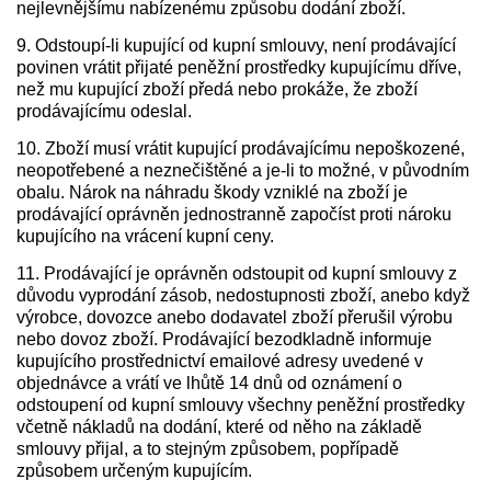
nejlevnějšímu nabízenému způsobu dodání zboží.
9. Odstoupí-li kupující od kupní smlouvy, není prodávající
povinen vrátit přijaté peněžní prostředky kupujícímu dříve,
než mu kupující zboží předá nebo prokáže, že zboží
prodávajícímu odeslal.
10. Zboží musí vrátit kupující prodávajícímu nepoškozené,
neopotřebené a neznečištěné a je-li to možné, v původním
obalu. Nárok na náhradu škody vzniklé na zboží je
prodávající oprávněn jednostranně započíst proti nároku
kupujícího na vrácení kupní ceny.
11. Prodávající je oprávněn odstoupit od kupní smlouvy z
důvodu vyprodání zásob, nedostupnosti zboží, anebo když
výrobce, dovozce anebo dodavatel zboží přerušil výrobu
nebo dovoz zboží. Prodávající bezodkladně informuje
kupujícího prostřednictví emailové adresy uvedené v
objednávce a vrátí ve lhůtě 14 dnů od oznámení o
odstoupení od kupní smlouvy všechny peněžní prostředky
včetně nákladů na dodání, které od něho na základě
smlouvy přijal, a to stejným způsobem, popřípadě
způsobem určeným kupujícím.