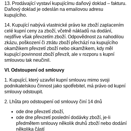
13. Prodávající vystaví kupujícímu daňový doklad – fakturu.
Daňový doklad je odeslán na emailovou adresu
kupujícího.
14. Kupující nabývá vlastnické právo ke zboží zaplacením
celé kupní ceny za zboží, včetně nákladů na dodání,
nejdříve však převzetím zboží. Odpovědnost za nahodilou
zkázu, poškození či ztrátu zboží přechází na kupujícího
okamžikem převzetí zboží nebo okamžikem, kdy měl
kupující povinnost zboží převzít, ale v rozporu s kupní
smlouvou tak neučinil.
VI. Odstoupení od smlouvy
1. Kupující, který uzavřel kupní smlouvu mimo svoji
podnikatelskou činnost jako spotřebitel, má právo od kupní
smlouvy odstoupit.
2. Lhůta pro odstoupení od smlouvy činí 14 dnů
ode dne převzetí zboží,
ode dne převzetí poslední dodávky zboží, je-li
předmětem smlouvy několik druhů zboží nebo dodání
několika částí