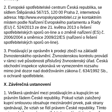
2. Evropské spotřebitelské centrum Česká republika, se
sídlem Štěpánská 567/15, 120 00 Praha 2, internetová
adresa: http://www.evropskyspotrebitel.cz je kontaktním
místem podle Nařízení Evropského parlamentu a Rady
(EU) č. 524/2013 ze dne 21. května 2013 o řešení
spotřebitelských sporů on-line a o změně nařízení (ES) č.
2006/2004 a směrnice 2009/22/ES (nařízení o řešení
spotřebitelských sporů on-line).
3. Prodávající je oprávněn k prodeji zboží na základě
živnostenského oprávnění. Živnostenskou kontrolu provádí
v rámci své působnosti příslušný živnostenský úřad. Česká
obchodní inspekce vykonává ve vymezeném rozsahu
mimo jiné dozor nad dodržováním zákona č. 634/1992 Sb.,
o ochraně spotřebitele.
X. Závěrečná ustanovení
1. Veškerá ujednání mezi prodávajícím a kupujícím se
právním řádem České republiky. Pokud vztah založený
kupní smlouvou obsahuje mezinárodní prvek, pak strany
sjednávají, že vztah se řídí právem České republiky. Tímto