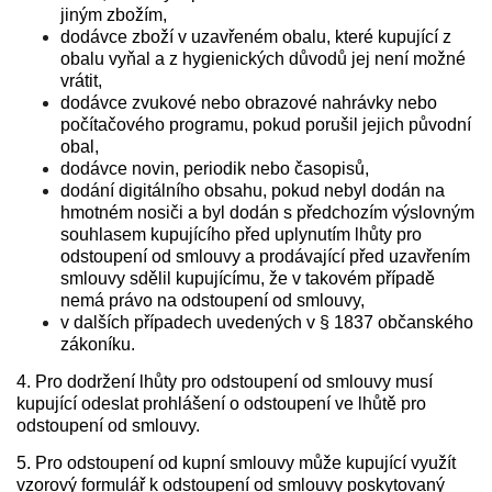
jiným zbožím,
dodávce zboží v uzavřeném obalu, které kupující z
obalu vyňal a z hygienických důvodů jej není možné
vrátit,
dodávce zvukové nebo obrazové nahrávky nebo
počítačového programu, pokud porušil jejich původní
obal,
dodávce novin, periodik nebo časopisů,
dodání digitálního obsahu, pokud nebyl dodán na
hmotném nosiči a byl dodán s předchozím výslovným
souhlasem kupujícího před uplynutím lhůty pro
odstoupení od smlouvy a prodávající před uzavřením
smlouvy sdělil kupujícímu, že v takovém případě
nemá právo na odstoupení od smlouvy,
v dalších případech uvedených v § 1837 občanského
zákoníku.
4. Pro dodržení lhůty pro odstoupení od smlouvy musí
kupující odeslat prohlášení o odstoupení ve lhůtě pro
odstoupení od smlouvy.
5. Pro odstoupení od kupní smlouvy může kupující využít
vzorový formulář k odstoupení od smlouvy poskytovaný