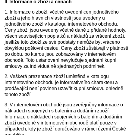
II. Informace o zboží a cenách
1. Informace o zboží, včetně uvedení cen jednotlivého
zboží a jeho hlavních vlastností jsou uvedeny u
jednotlivého zboží v katalogu internetového obchodu.
Ceny zboží jsou uvedeny včetně daně z přidané hodnoty,
všech souvisejících poplatků a nákladů za vrácení zboží,
jestliže toto zboží ze své podstaty nemůže být vráceno
obvyklou poštovní cestou. Ceny zboží zůstávají v platnosti
po dobu, po kterou jsou zobrazovány v internetovém
obchodě. Toto ustanovení nevylučuje sjednání kupní
smlouvy za individuálně sjednaných podmínek.
2. Veškerá prezentace zboží umístěná v katalogu
internetového obchodu je informativního charakteru a
prodávající není povinen uzavřít kupní smlouvu ohledně
tohoto zboží.
3. V internetovém obchodě jsou zveřejněny informace o
nákladech spojených s balením a dodáním zboží.
Informace o nákladech spojených s balením a dodáním
zboží uvedené v internetovém obchodě platí pouze v
případech, kdy je zboží doručováno v rámci území České
republiky.