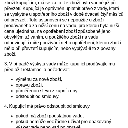
zboží kupujícím, má se za to, že zboží bylo vadné již při
převzetí. Kupující je oprávněn uplatnit právo z vady, která
se vyskytne u spotřebního zboží v době dvaceti čtyř měsíců
od převzetí. Toto ustanovení se nepoužije u zboží
prodávaného za nižší cenu na vadu, pro kterou byla nižší
cena ujednána, na opotřebení zboží způsobené jeho
obvyklým užíváním, u použitého zboží na vadu
odpovídající míře používání nebo opotřebení, kterou zboží
mělo při převzetí kupujícím, nebo vyplývá-li to z povahy
zboží.
3. V případě výskytu vady může kupující prodávajícímu
předložit reklamaci a požadovat:
výměnu za nové zboží,
opravu zboží,
přiměřenou slevu z kupní ceny,
odstoupit od smlouvy.
4. Kupující má právo odstoupit od smlouvy,
pokud má zboží podstatnou vadu,
pokud nemůže věc řádně užívat pro opakovaný
výskyt vady nebo vad po opravě,