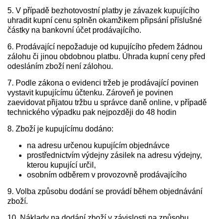
5. V případě bezhotovostní platby je závazek kupujícího
uhradit kupní cenu splněn okamžikem připsání příslušné
částky na bankovní účet prodávajícího.
6. Prodávající nepožaduje od kupujícího předem žádnou
zálohu či jinou obdobnou platbu. Úhrada kupní ceny před
odesláním zboží není zálohou.
7. Podle zákona o evidenci tržeb je prodávající povinen
vystavit kupujícímu účtenku. Zároveň je povinen
zaevidovat přijatou tržbu u správce daně online, v případě
technického výpadku pak nejpozději do 48 hodin
8. Zboží je kupujícímu dodáno:
na adresu určenou kupujícím objednávce
prostřednictvím výdejny zásilek na adresu výdejny,
kterou kupující určil,
osobním odběrem v provozovně prodávajícího
9. Volba způsobu dodání se provádí během objednávání
zboží.
10. Náklady na dodání zboží v závislosti na způsobu