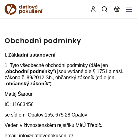
Obchodní podmínky
I.
Základní ustanovení
1. Tyto všeobecné obchodní podmínky (dále jen
„
obchodní podmínky
“) jsou vydané dle § 1751 a násl.
zákona č. 89/2012 Sb., občanský zákoník (dále jen
„
občanský zákoník
“)
Matěj Šaroun
IČ:
11663456
se sídlem: Opatov 155, 675 28 Opatov
Veden v živnostenském rejstříku MěÚ Třebíč.
email: info@datlovepokuseni.cz