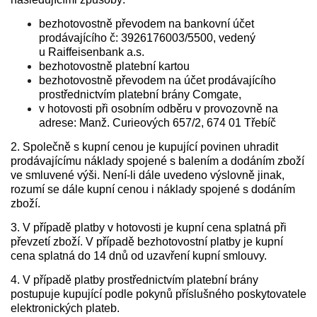
bezhotovostně převodem na bankovní účet
prodávajícího č: 3926176003/5500, vedený
u
Raiffeisenbank a.s.
bezhotovostně platební kartou
bezhotovostně převodem na účet prodávajícího
prostřednictvím platební brány Comgate,
v hotovosti při osobním odběru v provozovně na
adrese:
Manž. Curieových 657/2, 674 01 Třebíč
2. Společně s kupní cenou je kupující povinen uhradit
prodávajícímu náklady spojené s balením a dodáním zboží
ve smluvené výši. Není-li dále uvedeno výslovně jinak,
rozumí se dále kupní cenou i náklady spojené s dodáním
zboží.
3. V případě platby v hotovosti je kupní cena splatná při
převzetí zboží. V případě bezhotovostní platby je kupní
cena splatná do 14 dnů od uzavření kupní smlouvy.
4. V případě platby prostřednictvím platební brány
postupuje kupující podle pokynů příslušného poskytovatele
elektronických plateb.