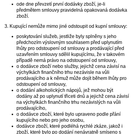
ode dne převzetí první dodávky zboží, je-li
předmětem smlouvy pravidelná opakovaná dodávka
zboží.
3. Kupující nemůže mimo jiné odstoupit od kupní smlouvy:
poskytování služeb, jestliže byly splněny s jeho
předchozím výslovným souhlasem před uplynutím
lhůty pro odstoupení od smlouvy a prodávající před
uzavřením smlouvy sdělil kupujícímu, že v takovém
případě nemá právo na odstoupení od smlouvy,
o dodávce zboží nebo služby, jejichž cena závisí na
výchylkách finančního trhu nezávisle na vůli
prodávajícího a k němuž může dojít během lhůty pro
odstoupení od smlouvy,
o dodání alkoholických nápojů, jež mohou být
dodány až po uplynutí třiceti dnů a jejichž cena závisí
na výchylkách finančního trhu nezávislých na vůli
prodávajícího,
o dodávce zboží, které bylo upraveno podle přání
kupujícího nebo pro jeho osobu,
dodávce zboží, které podléhá rychlé zkáze, jakož i
zboží, které bylo po dodání nenávratně smíseno s