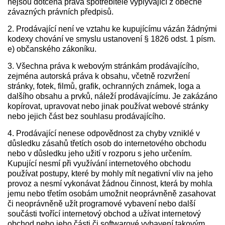
nejsou dotčena práva spotřebitele vyplývající z obecně
závazných právních předpisů.
2. Prodávající není ve vztahu ke kupujícímu vázán žádnými
kodexy chování ve smyslu ustanovení § 1826 odst. 1 písm.
e) občanského zákoníku.
3. Všechna práva k webovým stránkám prodávajícího,
zejména autorská práva k obsahu, včetně rozvržení
stránky, fotek, filmů, grafik, ochranných známek, loga a
dalšího obsahu a prvků, náleží prodávajícímu. Je zakázáno
kopírovat, upravovat nebo jinak používat webové stránky
nebo jejich část bez souhlasu prodávajícího.
4. Prodávající nenese odpovědnost za chyby vzniklé v
důsledku zásahů třetích osob do internetového obchodu
nebo v důsledku jeho užití v rozporu s jeho určením.
Kupující nesmí při využívání internetového obchodu
používat postupy, které by mohly mít negativní vliv na jeho
provoz a nesmí vykonávat žádnou činnost, která by mohla
jemu nebo třetím osobám umožnit neoprávněně zasahovat
či neoprávněně užít programové vybavení nebo další
součásti tvořící internetový obchod a užívat internetový
obchod nebo jeho části či softwarové vybavení takovým