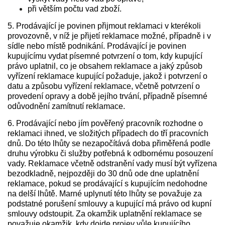
při větším počtu vad zboží.
5. Prodávající je povinen přijmout reklamaci v kterékoli
provozovně, v níž je přijetí reklamace možné, případně i v
sídle nebo místě podnikání. Prodávající je povinen
kupujícímu vydat písemné potvrzení o tom, kdy kupující
právo uplatnil, co je obsahem reklamace a jaký způsob
vyřízení reklamace kupující požaduje, jakož i potvrzení o
datu a způsobu vyřízení reklamace, včetně potvrzení o
provedení opravy a době jejího trvání, případně písemné
odůvodnění zamítnutí reklamace.
6. Prodávající nebo jím pověřený pracovník rozhodne o
reklamaci ihned, ve složitých případech do tří pracovních
dnů. Do této lhůty se nezapočítává doba přiměřená podle
druhu výrobku či služby potřebná k odbornému posouzení
vady. Reklamace včetně odstranění vady musí být vyřízena
bezodkladně, nejpozději do 30 dnů ode dne uplatnění
reklamace, pokud se prodávající s kupujícím nedohodne
na delší lhůtě. Marné uplynutí této lhůty se považuje za
podstatné porušení smlouvy a kupující má právo od kupní
smlouvy odstoupit. Za okamžik uplatnění reklamace se
považuje okamžik, kdy dojde projev vůle kupujícího