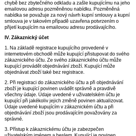
chybě bez zbytečného odkladu a zašle kupujícímu na jeho
emailovou adresu pozměněnou nabídku. Pozměněná
nabídka se považuje za nový návrh kupní smlouvy a kupní
smlouva je v takovém případě uzavřena potvrzením o
přijetí kupujícím na emailovou adresu prodávajícího.
IV. Zákaznický účet
1. Na základě registrace kupujícího provedené v
internetovém obchodě může kupující přistupovat do svého
zákaznického účtu. Ze svého zákaznického účtu může
kupující provádět objednávání zboží. Kupující může
objednávat zboží také bez registrace.
2. Při registraci do zákaznického účtu a při objednávání
zboží je kupující povinen uvádět správně a pravdivě
všechny údaje. Údaje uvedené v uživatelském účtu je
kupující při jakékoliv jejich změně povinen aktualizovat.
Údaje uvedené kupujícím v zákaznickém účtu a při
objednávání zboží jsou prodávajícím považovány za
správné.
3. Přístup k zákaznickému účtu je zabezpečen
uživatelským jménem a heslem. Kupující je povinen