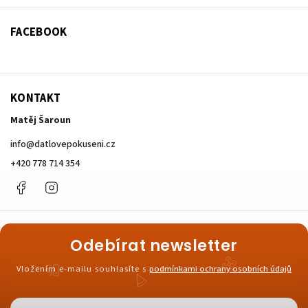
FACEBOOK
KONTAKT
Matěj Šaroun
info
@
datlovepokuseni.cz
+420 778 714 354
Facebook
Instagram
Odebírat newsletter
Vložením e-mailu souhlasíte s
podmínkami ochrany osobních údajů