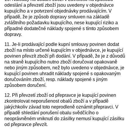
odeslání a převzetí zboží jsou uvedeny v objednávce
kupujícího a v potvrzení objednávky prodávajícím. V
případě, že je způsob dopravy smluven na základě
zvláštního požadavku kupujícího, nese kupující riziko a
případné dodatečné náklady spojené s tímto způsobem
dopravy.
11. Je-li prodávající podle kupní smlouvy povinen dodat
zboží na místo určené kupujícím v objednávce, je kupující
povinen převzít zboží při dodání. V případě, že je z důvodů
na straně kupujícího nutno zboží doručovat opakovaně
nebo jiným způsobem, než bylo uvedeno v objednávce, je
kupující povinen uhradit náklady spojené s opakovaným
doručováním zboží, resp. náklady spojené s jiným
způsobem doručení.
12. Při převzetí zboží od přepravce je kupující povinen
zkontrolovat neporušenost obalů zboží a v případě
jakýchkoliv závad toto neprodleně oznámit přepravci. V
případě shledání porušení obalu svědčícího o
neoprávněném vniknutí do zásilky nemusí kupující zásilku
od přepravce převzít.