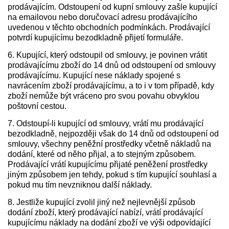
prodávajícím. Odstoupení od kupní smlouvy zašle kupující
na emailovou nebo doručovací adresu prodávajícího
uvedenou v těchto obchodních podmínkách. Prodávající
potvrdí kupujícímu bezodkladně přijetí formuláře.
6. Kupující, který odstoupil od smlouvy, je povinen vrátit
prodávajícímu zboží do 14 dnů od odstoupení od smlouvy
prodávajícímu. Kupující nese náklady spojené s
navrácením zboží prodávajícímu, a to i v tom případě, kdy
zboží nemůže být vráceno pro svou povahu obvyklou
poštovní cestou.
7. Odstoupí-li kupující od smlouvy, vrátí mu prodávající
bezodkladně, nejpozději však do 14 dnů od odstoupení od
smlouvy, všechny peněžní prostředky včetně nákladů na
dodání, které od něho přijal, a to stejným způsobem.
Prodávající vrátí kupujícímu přijaté peněžení prostředky
jiným způsobem jen tehdy, pokud s tím kupující souhlasí a
pokud mu tím nevzniknou další náklady.
8. Jestliže kupující zvolil jiný než nejlevnější způsob
dodání zboží, který prodávající nabízí, vrátí prodávající
kupujícímu náklady na dodání zboží ve výši odpovídající