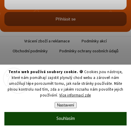
Přihlásit se
Vrácení zboží a reklamace
Podmínky akcí
Obchodní podmínky
Podmínky ochrany osobních údajů
Tento web používá soubory cookie. 🍪
Cookies jsou nástroje,
které nám pomáhají zajistit plynulý chod webu a zároveň nám
umožňují lépe porozumět tomu, jak naše stránky používáte. Máte
plnou kontrolu nad tím, zda a v jakém rozsahu nám povolíte jejich
Copyright 2026
Datlové Pokušení
. Všechna práva vyhrazena.
používání.
Více informací zde
Nastavení
Upravit nastavení cookies
Grafický návrh vytvořil a nakódoval
Shoptak.cz
Souhlasím
Vytvořil Shoptet