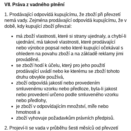
VII. Práva z vadného plnění
1. Prodávající odpovídá kupujícímu, že zboží při převzetí
nemá vady. Zejména prodávající odpovídá kupujícímu, že v
době, kdy kupující zboží převzal:
má zboží vlastnosti, které si strany ujednaly, a chybí-li
ujednání, má takové vlastnosti, které prodávající
nebo výrobce popsal nebo které kupující očekával s
ohledem na povahu zboží a na základě reklamy jimi
prováděné,
se zboží hodí k účelu, který pro jeho použití
prodávající uvádí nebo ke kterému se zboží tohoto
druhu obvykle používá,
zboží odpovídá jakostí nebo provedením
smluvenému vzorku nebo předloze, byla-li jakost
nebo provedení určeno podle smluveného vzorku
nebo předlohy,
je zboží v odpovídajícím množství, míře nebo
hmotnosti a
zboží vyhovuje požadavkům právních předpisů.
2. Projeví-li se vada v průběhu šesti měsíců od převzetí