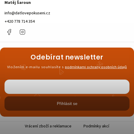
Matěj Šaroun
info
@
datlovepokuseni.cz
+420 778 714 354
Facebook
Instagram
Odebírat newsletter
Vložením e-mailu souhlasíte s
podmínkami ochrany osobních údajů
Přihlásit se
Vrácení zboží a reklamace
Podmínky akcí