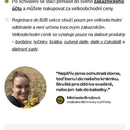
Po schválení se stačí přihlásit do svého
zákaznického
účtu
a můžete nakupovat za velkoobchodní ceny.
Registrace do B2B sekce slouží pouze pro velkoobchodní
odběratele a není určena koncovým zákazníkům.
Velkoobchodní ceník se vztahuje pouze na datlové produkty
–
bonbóny
,
tyčinky
,
lízátka
,
sušené datle
,
datle v čokoládě
a
dárkové sady
.