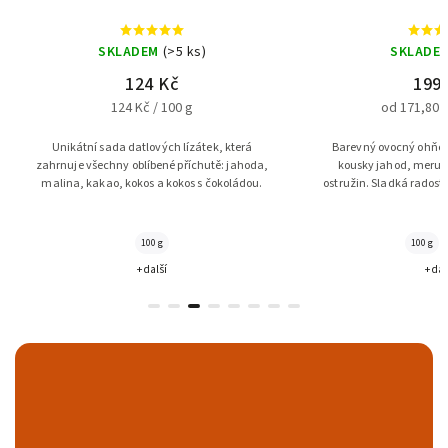
SKLADEM
(>5 ks)
SKLADE
124 Kč
199
124 Kč / 100 g
od 171,80 K
Unikátní sada datlových lízátek, která
Barevný ovocný ohňost
zahrnuje všechny oblíbené příchutě: jahoda,
kousky jahod, meruně
malina, kakao, kokos a kokos s čokoládou.
ostružin. Sladká radost
která chutná jako 
100 g
100 g
+ další
+ dal