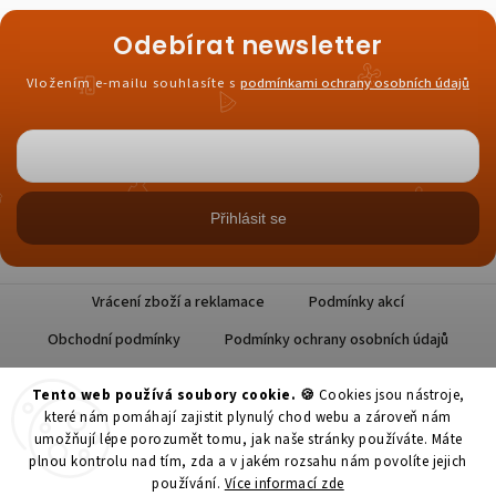
Body Atelier v Karlíně určitě
stojí za pozornost.
jednoduchý recept
, kde datle přirozeně osladí
Odebírat newsletter
těsto, podívejte se na náš
švestkový koláč s
Vložením e-mailu souhlasíte s
podmínkami ochrany osobních údajů
datlemi a jogurtem
.
Datle a cukrovka se nevylučují, ale vyžadují
rozumný přístup.
Datle obsahují přirozené cukry,
proto je u diabetu důležité hlídat porci,
celkový
Přihlásit se
jídelníček
a reakci těla.
Nejlépe dávají smysl jako
malá součást jídla – třeba s jogurtem, tvarohem
nebo ořechy. Díky tomu nejde jen o samotnou
Vrácení zboží a reklamace
Podmínky akcí
sladkost,
ale o sytější svačinu.
Nejsou ale
Obchodní podmínky
Podmínky ochrany osobních údajů
potravinou bez limitu.
Jednoduché pravidlo na
závěr?
Datle ano, ale vědomě.
U diabetu je lepší
Tento web používá soubory cookie. 🍪
Cookies jsou nástroje,
které nám pomáhají zajistit plynulý chod webu a zároveň nám
jedna promyšlená porce
než automatické „zobání“
,
umožňují lépe porozumět tomu, jak naše stránky používáte. Máte
při kterém se malé ovoce promění ve velkou
plnou kontrolu nad tím, zda a v jakém rozsahu nám povolíte jejich
používání.
Více informací zde
sacharidovou nálož.