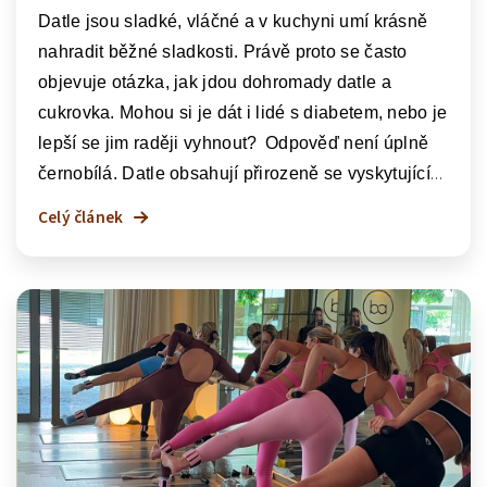
Datle jsou sladké, vláčné a v kuchyni
umí krásně
nahradit
běžné sladkosti. Právě proto se často
objevuje otázka, jak jdou dohromady
datle a
cukrovka.
Mohou si je dát i lidé s diabetem, nebo je
lepší se jim raději vyhnout?
Odpověď
není úplně
černobílá.
Datle obsahují přirozeně se vyskytující
cukry, ale také vlákninu, minerální látky
a další
Celý článek
živiny.
Nejsou tedy obyčejnou kostkou cukru v
ovocném kabátku. Zároveň ale platí, že u cukrovky
je potřeba hlídat množství,
celkový příjem
sacharidů a individuální reakci těla.
Datle se v
oblastech severní Afriky a Blízkého východu
jedí
už po staletí.
Často se jim říká „chléb pouště“,
protože byly důležitým zdrojem energie
pro lidi na
cestách
i v horkých oblastech.
A není divu. Jsou
skladné, sladké a v malém množství
dodají