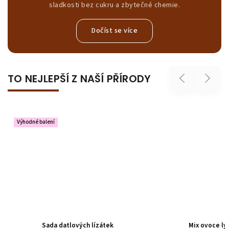
sladkosti bez cukru a zbytečné chemie.
Dočíst se více
TO NEJLEPŠÍ Z NAŠÍ PŘÍRODY
Previous
Next
Výhodné balení
Sada datlových lízátek
Mix ovoce ly