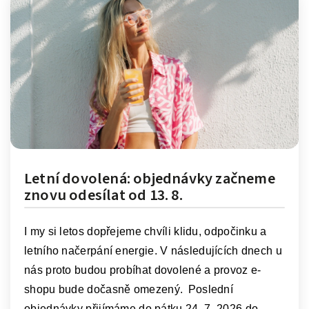
Letní dovolená: objednávky začneme
znovu odesílat od 13. 8.
I my si letos dopřejeme
chvíli klidu,
odpočinku a
letního načerpání energie. V následujících dnech u
nás proto budou probíhat dovolené a
provoz e-
shopu bude dočasně omezený.
Poslední
objednávky přijímáme
do pátku 24. 7. 2026 do