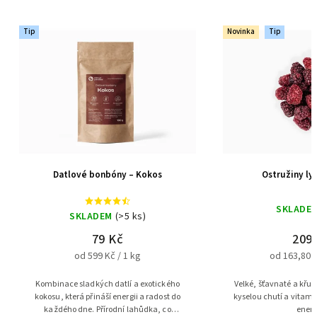
Tip
Novinka
Tip
Datlové bonbóny – Kokos
Ostružiny ly
SKLADE
SKLADEM
(>5 ks)
79 Kč
209
od 599 Kč / 1 kg
od 163,80 K
Kombinace sladkých datlí a exotického
Velké, šťavnaté a křup
kokosu, která přináší energii a radost do
kyselou chutí a vitamí
každého dne. Přírodní lahůdka, co
energ