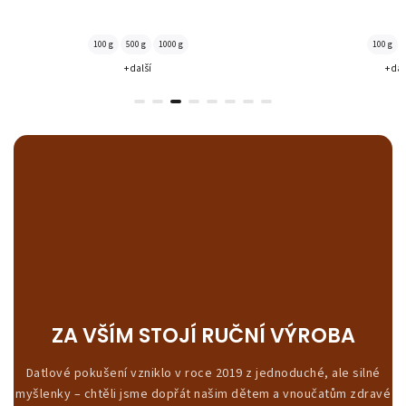
nezklame!
100 g
500 g
1000 g
100 g
+ další
+ dal
ZA VŠÍM STOJÍ RUČNÍ VÝROBA
Datlové pokušení vzniklo v roce 2019 z jednoduché, ale silné
myšlenky – chtěli jsme dopřát našim dětem a vnoučatům zdravé