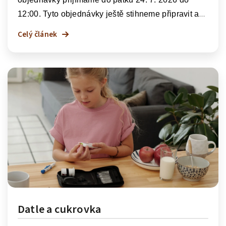
12:00.
Tyto objednávky ještě stihneme připravit a
vyexpedovat před naší letní pauzou.
Objednávky
Celý článek
vytvořené
po tomto termínu
budeme postupně
zpracovávat a odesílat a
ž od 13. 8. 2026.
Děkujeme za pochopení a přejeme vám
krásné
léto plné pohody,
slunce a dobrého mlsání.
Datle a cukrovka