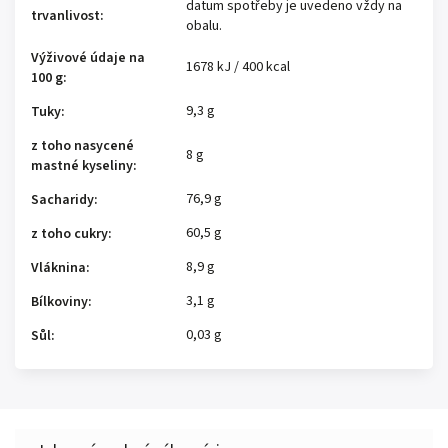
datum spotřeby je uvedeno vždy na
trvanlivost
:
obalu.
Výživové údaje na
1678 kJ / 400 kcal
100 g
:
9,3 g
Tuky
:
z toho nasycené
8 g
mastné kyseliny
:
76,9 g
Sacharidy
:
60,5 g
z toho cukry
:
8,9 g
Vláknina
:
3,1 g
Bílkoviny
:
0,03 g
Sůl
: