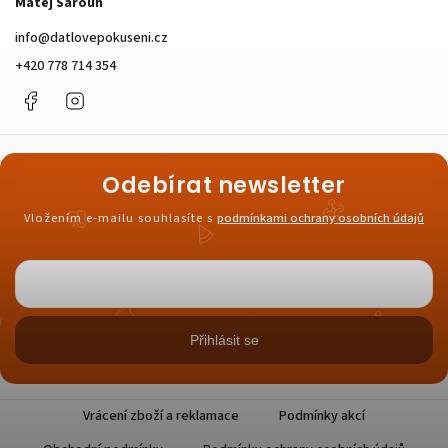
Matěj Šaroun
info
@
datlovepokuseni.cz
+420 778 714 354
Facebook
Instagram
Odebírat newsletter
Vložením e-mailu souhlasíte s
podmínkami ochrany osobních údajů
Přihlásit se
Vrácení zboží a reklamace
Podmínky akcí