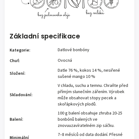
Základní specifikace
Datlové bonbóny
Kategorie
:
Ovocná
Chuť
:
Datle 76 %, kokos 14 %, nesiřené
Složení
:
sušené mango 10 %
V chladu, suchu a temnu. Chraňte před
přímým slunečním zářením. Výrobek
Skladování
:
může obsahovat stopy pecek a
skořápkových plodů.
100 g balení obsahuje zhruba 20-25
Balení
:
bonbónů balených ve
znovuuzavíratelném zip sáčku.
7–8 měsíců od data dodání. Přesné
Minimální