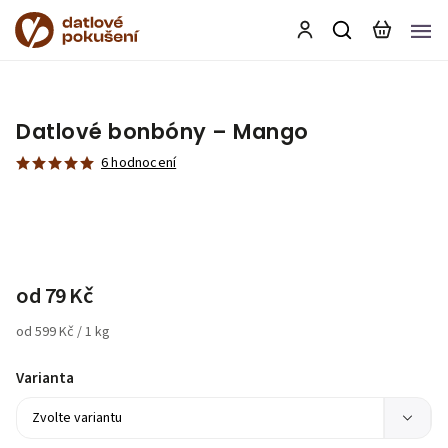
Datlové bonbóny – Mango
6 hodnocení
od
79 Kč
od 599 Kč / 1 kg
Varianta