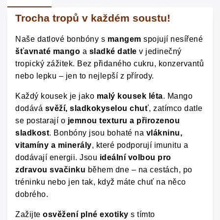
Trocha tropů v každém soustu!
Naše datlové bonbóny s
mangem
spojují nesířené
šťavnaté mango
a
sladké datle
v jedinečný
tropický zážitek. Bez přidaného cukru, konzervantů
nebo lepku – jen to nejlepší z přírody.
Každý kousek je jako
malý kousek léta
. Mango
dodává
svěží, sladkokyselou chuť
, zatímco datle
se postarají o
jemnou texturu a přirozenou
sladkost
. Bonbóny jsou bohaté na
vlákninu,
vitamíny a minerály
, které podporují imunitu a
dodávají energii. Jsou
ideální volbou pro
zdravou svačinku
během dne – na cestách, po
tréninku nebo jen tak, když máte chuť na něco
dobrého.
Zažijte
osvěžení plné exotiky
s tímto