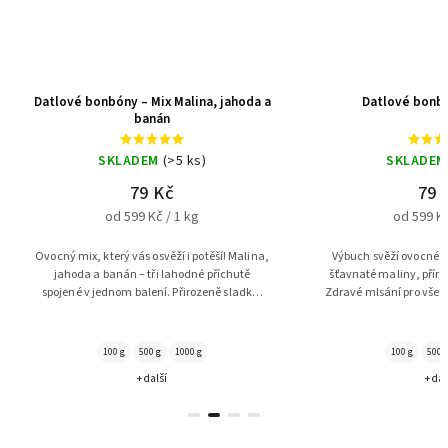
oda a
Datlové bonbóny – Malina
Datlov
SKLADEM
(>5 ks)
S
79 Kč
od 599 Kč / 1 kg
o
alina,
Výbuch svěží ovocné chuti! Sladké datle a
Šťavnaté dat
tě
šťavnaté maliny, přírodní a plné vitamínů.
soustu! Přírod
adké,
Zdravé mlsání pro všechny milovníky ovoce.
ideální pro dě
odní
100 g
500 g
1000 g
10
+ další