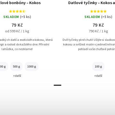
lové bonbóny – Kokos
Datlové tyčinky – Kokos 
SKLADEM
(>5 ks)
SKLADEM
(>5 ks)
79 Kč
79 Kč
od 599 Kč / 1 kg
790 Kč / 1 kg
dkých datlí a exotického kokosu, která
Dvě tyčinky plné chuti! Užijte si sladkos
rgii a radost do každého dne. Přírodní
kokosu a svěžest malin v jedinečné ko
lahůdka, co nezklame!
pohladí vaše chuťové pohár
00 g
500 g
1000 g
100 g
+ další
+ další