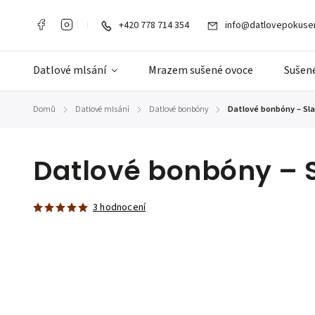
+420 778 714 354
info@datlovepokusen
Datlové mlsání
Mrazem sušené ovoce
Sušené
Domů
Datlové mlsání
Datlové bonbóny
Datlové bonbóny – Sl
/
/
/
Datlové bonbóny – 
3 hodnocení