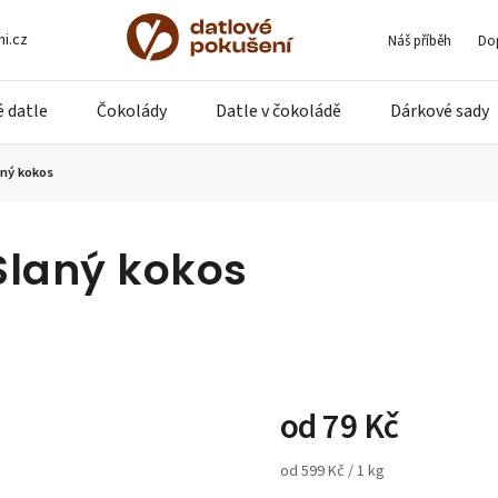
i.cz
Náš příběh
Dop
 datle
Čokolády
Datle v čokoládě
Dárkové sady
aný kokos
Slaný kokos
od
79 Kč
od 599 Kč / 1 kg