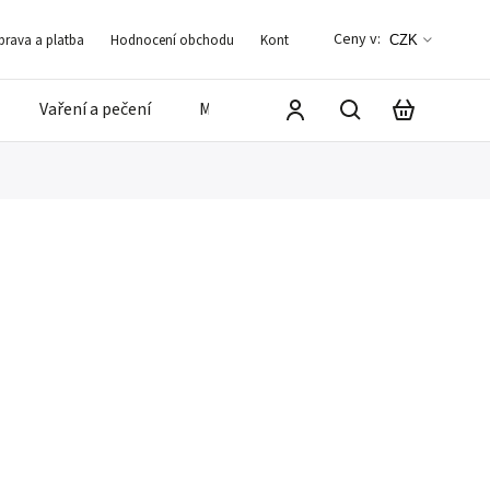
Ceny v:
rava a platba
Hodnocení obchodu
Kontakt
Blog
Často kladené d
CZK
Vaření a pečení
Mandle a ořechy
⭐️ Zvýhodněné