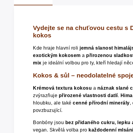
Vydejte se na chuťovou cestu s
kokos
Kde hraje hlavní roli
jemná slanost himalájs
exotickým kokosem
a
přirozenou sladkostí
mix
je ideální volbou pro ty, kteří hledají n
Kokos & sůl – neodolatelné spoj
Krémová textura kokosu
a
náznak slané c
zvýrazňuje
přirozené vlastnosti datlí
.
Himal
hloubku, ale také
cenné přírodní minerály
,
povzbuzující.
Bonbóny jsou
bez přidaného cukru, lepku
vegan. Skvělá volba pro
každodenní mlsán