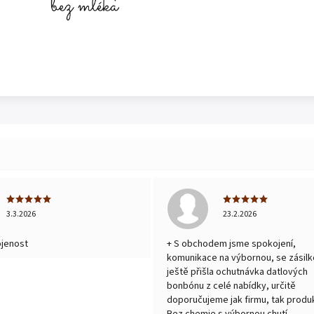
3.3.2026
23.2.2026
ojenost
+ S obchodem jsme spokojení,
komunikace na výbornou, se zásilk
ještě přišla ochutnávka datlových
bonbónu z celé nabídky, určitě
doporučujeme jak firmu, tak produk
Bez chemie s výbornou chutí.