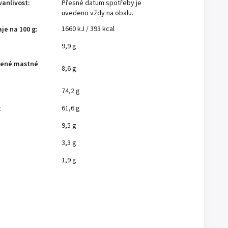
vanlivost
:
Přesné datum spotřeby je
uvedeno vždy na obalu.
1660 kJ / 393 kcal
je na 100 g
:
9,9 g
cené mastné
8,6 g
74,2 g
61,6 g
:
9,5 g
3,3 g
1,9 g