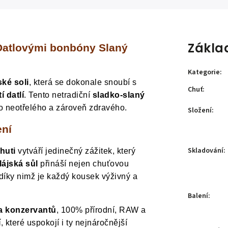
Zákla
 Datlovými bonbóny Slaný
Kategorie
:
ké soli
, která se dokonale snoubí s
Chuť
:
 datlí
. Tento netradiční
sladko-slaný
ěco neotřelého a zároveň zdravého.
Složení
:
ení
Skladování
:
huti
vytváří jedinečný zážitek, který
ájská sůl
přináší nejen chuťovou
 díky nimž je každý kousek výživný a
Balení
:
 a konzervantů
, 100% přírodní, RAW a
í
, které uspokojí i ty nejnáročnější