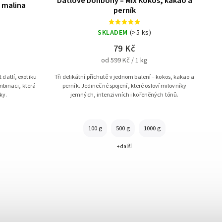
Datlové bonbóny – Mix Kokos, kakao a
a malina
perník
SKLADEM
(>5 ks)
79 Kč
od 599 Kč / 1 kg
t datlí, exotiku
Tři delikátní příchutě v jednom balení – kokos, kakao a
mbinaci, která
perník. Jedinečné spojení, které osloví milovníky
ky.
jemných, intenzivních i kořeněných tónů.
100 g
500 g
1000 g
+ další