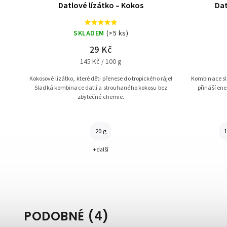
Datlové lízátko – Kokos
Dat
SKLADEM
(>5 ks)
29 Kč
145 Kč / 100 g
Kokosové lízátko, které děti přenese do tropického ráje!
Kombinace sla
Sladká kombinace datlí a strouhaného kokosu bez
přináší ene
zbytečné chemie.
20 g
1
+ další
PODOBNÉ (4)