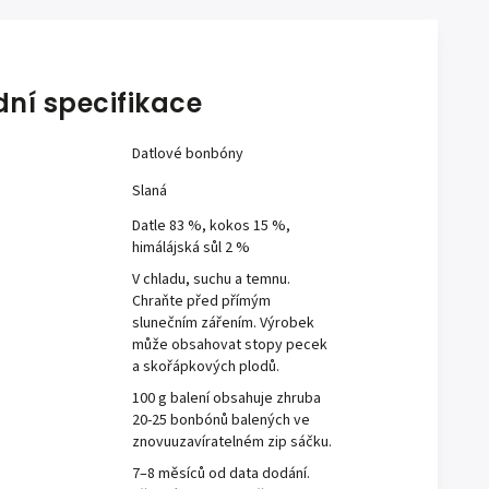
dní specifikace
Datlové bonbóny
Slaná
Datle 83 %, kokos 15 %,
himálájská sůl 2 %
V chladu, suchu a temnu.
Chraňte před přímým
slunečním zářením. Výrobek
může obsahovat stopy pecek
a skořápkových plodů.
100 g balení obsahuje zhruba
20-25 bonbónů balených ve
znovuuzavíratelném zip sáčku.
7–8 měsíců od data dodání.