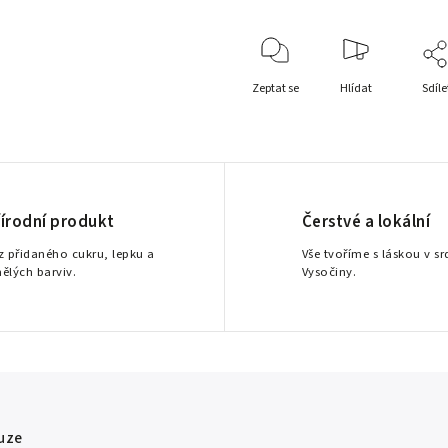
Zeptat se
Hlídat
Sdíle
řírodní produkt
Čerstvé a lokální
z přidaného cukru, lepku a
Vše tvoříme s láskou v sr
ělých barviv.
Vysočiny.
uze