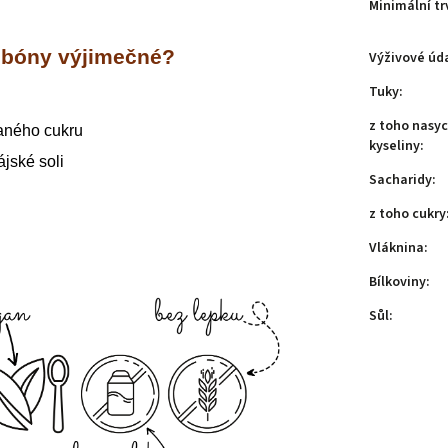
Minimální tr
nbóny výjimečné?
Výživové úda
Tuky
:
z toho nasy
daného cukru
kyseliny
:
jské soli
Sacharidy
:
z toho cukry
Vláknina
:
Bílkoviny
:
Sůl
: