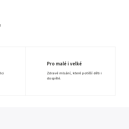
t
Pro malé i velké
dci
Zdravé mlsání, které potěší děti i
dospělé.