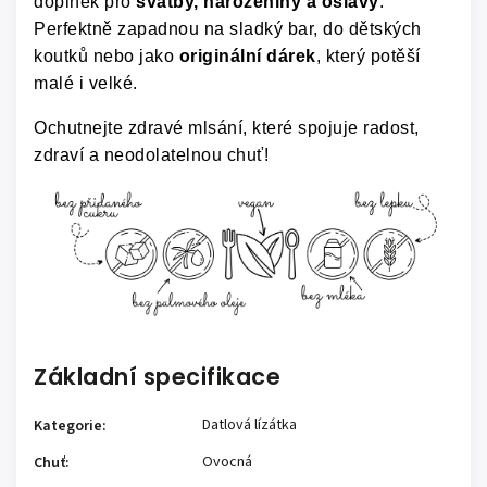
doplněk pro
svatby, narozeniny a oslavy
.
Perfektně zapadnou na sladký bar, do dětských
koutků nebo jako
originální dárek
, který potěší
malé i velké.
Ochutnejte zdravé mlsání, které spojuje radost,
zdraví a neodolatelnou chuť!
Základní specifikace
Datlová lízátka
Kategorie
:
Ovocná
Chuť
: