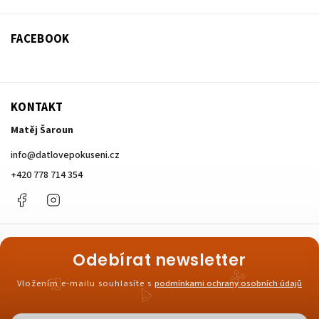
FACEBOOK
KONTAKT
Matěj Šaroun
info
@
datlovepokuseni.cz
+420 778 714 354
Facebook
Instagram
Odebírat newsletter
Vložením e-mailu souhlasíte s
podmínkami ochrany osobních údajů