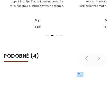
kousku! Sladká kombinace datlí a
italské čokolády v
lyofilizovaných malin přináší zdravé mlsání,
Zdravé mlsání, které 
které si zamilujete.
jednoduch
20 g
+ další
+
PODOBNÉ (4)
Previous
Next
Tip