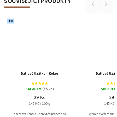
SOUVISEJÍCÍ PRODUKTY
Previous
Next
Datlové lízátko – Malina
Datlové lízátko 
SKLADEM
(>5 ks)
SKLAD
29 Kč
2
145 Kč / 100 g
145 K
Výbuch svěží malinové chuti v každém
Lahodná kombinace d