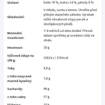
Datle 78 %, kokos 14 %, jahody 8 %
Složení
:
V chladu, suchu a temnu. Chraňte před
přímým slunečním zářením. Výrobek
Skladování
:
může obsahovat stopy pecek a
skořápkových plodů.
7–8 měsíců od data dodání. Přesné
Minimální
datum spotřeby je uvedeno vždy na
trvanlivost
:
obalu.
20 g
Hmotnost
:
Výživové údaje na
1582 kJ / 376 kcal
100 g
:
8,8 g
Tuky
:
z toho nasycené
7,8 g
mastné kyseliny
:
66 g
Sacharidy
:
57 g
z toho cukry
:
10 g