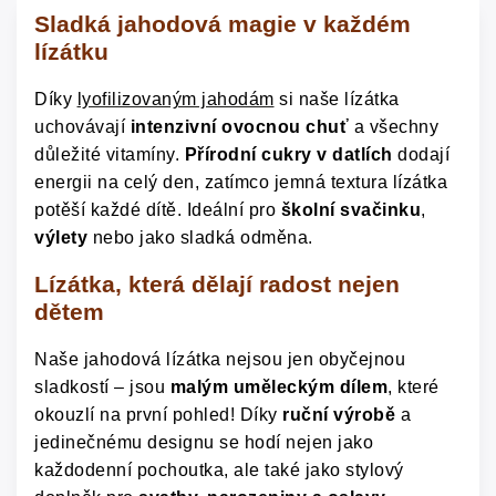
Sladká jahodová magie v každém
lízátku
Díky
lyofilizovaným jahodám
si naše lízátka
uchovávají
intenzivní ovocnou chuť
a všechny
důležité vitamíny.
Přírodní cukry v datlích
dodají
energii na celý den, zatímco jemná textura lízátka
potěší každé dítě. Ideální pro
školní svačinku
,
výlety
nebo jako sladká odměna.
Lízátka, která dělají radost nejen
dětem
Naše jahodová lízátka nejsou jen obyčejnou
sladkostí – jsou
malým uměleckým dílem
, které
okouzlí na první pohled! Díky
ruční výrobě
a
jedinečnému designu se hodí nejen jako
každodenní pochoutka, ale také jako stylový