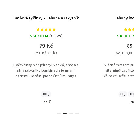
ík
Jahody lyofilizované
Mix ov
SKLADEM
(>5 ks)
SK
89 Kč
od 159,80 Kč / 100 g
od 1
a a
Sušené mrazem pro zachování chuti i
Barevný ovocný
i
vitamínů! Lyofilizované jahody jsou
kousky jahod,
a
křupavé, svěží a stoprocentně přírodní
ostružin. Sladk
dobrota.
která chut
30 g
100 g
500 g
+ další