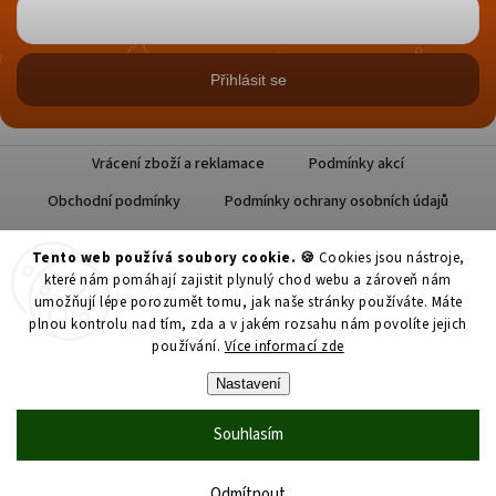
Přihlásit se
Vrácení zboží a reklamace
Podmínky akcí
Obchodní podmínky
Podmínky ochrany osobních údajů
Tento web používá soubory cookie. 🍪
Cookies jsou nástroje,
které nám pomáhají zajistit plynulý chod webu a zároveň nám
umožňují lépe porozumět tomu, jak naše stránky používáte. Máte
plnou kontrolu nad tím, zda a v jakém rozsahu nám povolíte jejich
používání.
Více informací zde
Copyright 2026
Datlové Pokušení
. Všechna práva vyhrazena.
Nastavení
Upravit nastavení cookies
Souhlasím
Grafický návrh vytvořil a nakódoval
Shoptak.cz
Vytvořil Shoptet
Odmítnout