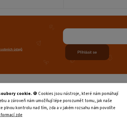
sobních údajů
Přihlásit se
klamace
Podmínky akcí
Obchodní podmínky
Podmínky och
oubory cookie. 🍪
Cookies jsou nástroje, které nám pomáhají
 webu a zároveň nám umožňují lépe porozumět tomu, jak naše
e plnou kontrolu nad tím, zda a v jakém rozsahu nám povolíte
nformací zde