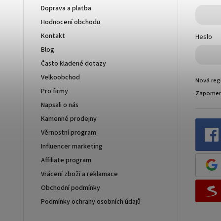
Doprava a platba
Hodnocení obchodu
Kontakt
Heslo
Blog
Často kladené dotazy
Velkoobchod
Nová reg
Pro firmy
Zapomen
Napsali o nás
Kamenné prodejny
Věrnostní program
Influencer marketing
Affiliate program
Vrácení zboží a reklamace
Obchodní podmínky
Podmínky ochrany osobních údajů