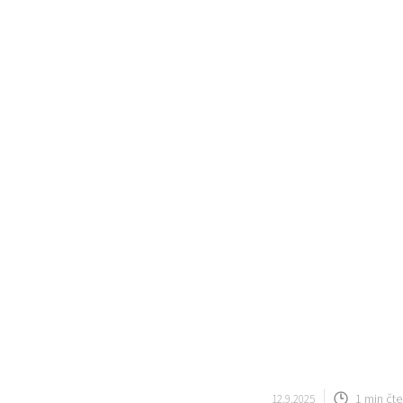
1 min čte
12.9.2025