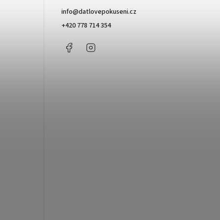
info
@
datlovepokuseni.cz
+420 778 714 354
Facebook
Instagram