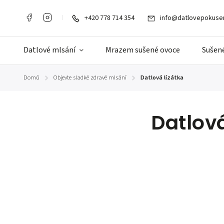
+420 778 714 354
info@datlovepokusen
Datlové mlsání
Mrazem sušené ovoce
Sušené
Domů
Objevte sladké zdravé mlsání
Datlová lízátka
/
/
Datlová