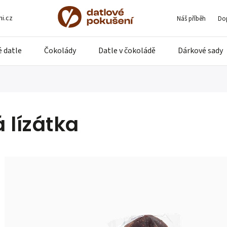
i.cz
Náš příběh
Dop
 datle
Čokolády
Datle v čokoládě
Dárkové sady
 lízátka