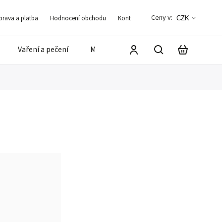
Ceny v:
rava a platba
Hodnocení obchodu
Kontakt
Blog
Často kladené d
CZK
Vaření a pečení
Mandle a ořechy
⭐️ Zvýhodněné