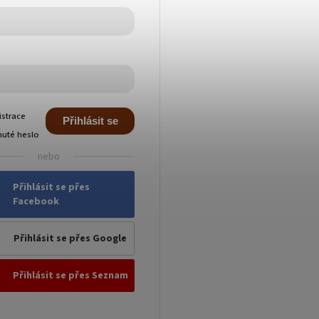
istrace
Přihlásit se
uté heslo
nebo
Přihlásit se přes
Facebook
Přihlásit se přes Google
Přihlásit se přes Seznam