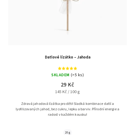
Datlové lízátko – Jahoda
SKLADEM
(>5 ks)
29 Kč
145 Kč / 100 g
Zdravá jahodová lízátka pro děti! Sladká kombinace datlí a
lyofilizovaných jahod, bez cukru, lepku a barviv. Přírodní energie a
radost v každém kousku!
20 g