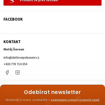
Přihlásit se přes Seznam
FACEBOOK
KONTAKT
Matěj Šaroun
info
@
datlovepokuseni.cz
+420 778 714 354
Facebook
Instagram
Odebírat newsletter
Vložením e-mailu souhlasíte s
podmínkami ochrany osobních údajů