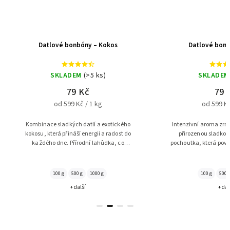
ové bonbóny – Kokos
Datlové bonbóny – Káva
KLADEM
(>5 ks)
SKLADEM
(>5 ks)
79 Kč
79 Kč
od 599 Kč / 1 kg
od 599 Kč / 1 kg
sladkých datlí a exotického
Intenzivní aroma zrnkové kávy spojené s
rá přináší energii a radost do
přirozenou sladkostí datlí. Lahodná
dne. Přírodní lahůdka, co
pochoutka, která povzbudí a dodá energii
nezklame!
každému milovníkovi kávy!
00 g
500 g
1000 g
100 g
500 g
1000 g
+ další
+ další