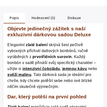
Popis
Hodnocení (3)
Diskuze
Objevte jedinečný zážitek s naší
exkluzivní dárkovou sadou Deluxe
Elegantní
zlaté balení
skrývá šest pečlivě
vybraných příchutí datlových bonbónů, ručně
vyráběných z
prvotřídních surovin
. Každý
bonbón v sadě přináší svůj specifický charakter –
užijte si
intenzivní čokoládu
,
jemnou kávu
nebo
svěží malinu
.
Tato dárková sada je ideální pro
chvíle, kdy chcete potěšit sebe nebo své blízké
něčím skutečně výjimečným.
Dar, který potěší na první pohled
Zlaté balení
propůjčuje celé sadě elegantní