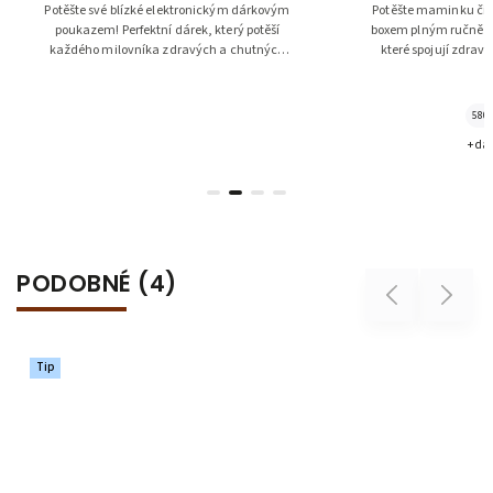
tronickým dárkovým
Potěšte maminku či babičku dárkovým
rek, který potěší
boxem plným ručně vyráběných dobrot,
ravých a chutných
které spojují zdraví, kvalitu a lásku k
.
řemeslným pochoutkám.
580 g
+ další
PODOBNÉ (4)
Previous
Next