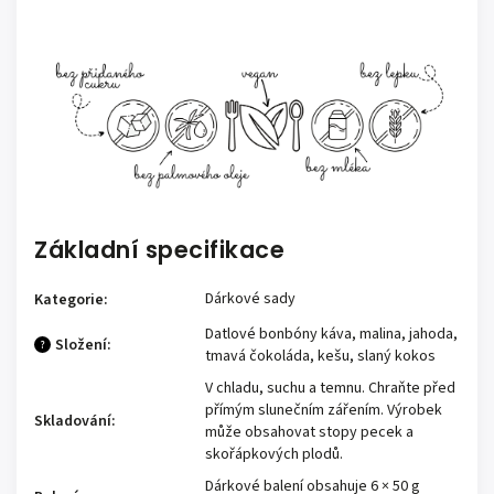
Základní specifikace
Dárkové sady
Kategorie
:
Datlové bonbóny káva, malina, jahoda,
Složení
:
?
tmavá čokoláda, kešu, slaný kokos
V chladu, suchu a temnu. Chraňte před
přímým slunečním zářením. Výrobek
Skladování
:
může obsahovat stopy pecek a
skořápkových plodů.
Dárkové balení obsahuje 6 × 50 g