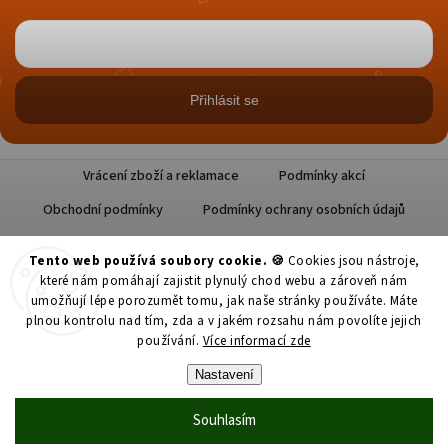
Přihlásit se
Vrácení zboží a reklamace
Podmínky akcí
Obchodní podmínky
Podmínky ochrany osobních údajů
Tento web používá soubory cookie. 🍪
Cookies jsou nástroje,
které nám pomáhají zajistit plynulý chod webu a zároveň nám
umožňují lépe porozumět tomu, jak naše stránky používáte. Máte
plnou kontrolu nad tím, zda a v jakém rozsahu nám povolíte jejich
používání.
Více informací zde
Copyright 2026
Datlové Pokušení
. Všechna práva vyhrazena.
Nastavení
Upravit nastavení cookies
Souhlasím
Grafický návrh vytvořil a nakódoval
Shoptak.cz