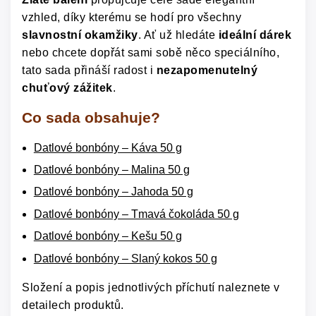
vzhled, díky kterému se hodí pro všechny
slavnostní okamžiky
. Ať už hledáte
ideální dárek
nebo chcete dopřát sami sobě něco speciálního,
tato sada přináší radost i
nezapomenutelný
chuťový zážitek
.
Co sada obsahuje?
Datlové bonbóny – Káva 50 g
Datlové bonbóny – Malina 50 g
Datlové bonbóny – Jahoda 50 g
Datlové bonbóny – Tmavá čokoláda 50 g
Datlové bonbóny – Kešu 50 g
Datlové bonbóny – Slaný kokos 50 g
Složení a popis jednotlivých příchutí naleznete v
detailech produktů.