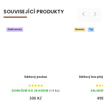
SOUVISEJÍCÍ PRODUKTY
Previous
Next
Novinka
Tip
poukaz
Dárkový box plný lásky a pokušení
 HODIN
(>5 ks)
SKLADEM
(>5 ks)
Kč
499 Kč