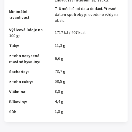
znovuuzavíratelném zip sáčku.
7–8 měsíců od data dodání. Přesné
Minimální
datum spotřeby je uvedeno vždy na
trvanlivost
:
obalu.
Výživové údaje na
1717 kJ / 407 kcal
100 g
:
11,3 g
Tuky
:
z toho nasycené
6,6 g
mastné kyseliny
:
73,7 g
Sacharidy
:
59,5 g
z toho cukry
:
8,8 g
Vláknina
:
4,4 g
Bílkoviny
:
1,8 g
Sůl
: