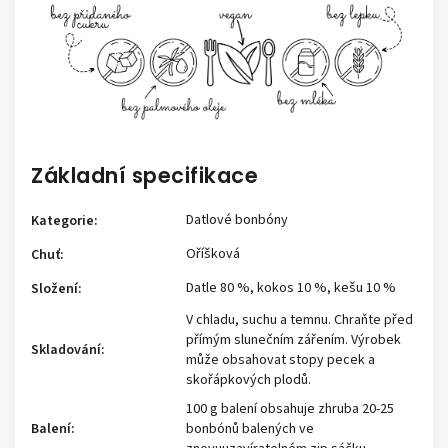
Základní specifikace
Datlové bonbóny
Kategorie
:
Oříšková
Chuť
:
Datle 80 %, kokos 10 %, kešu 10 %
Složení
:
V chladu, suchu a temnu. Chraňte před
přímým slunečním zářením. Výrobek
Skladování
:
může obsahovat stopy pecek a
skořápkových plodů.
100 g balení obsahuje zhruba 20-25
Balení
:
bonbónů balených ve