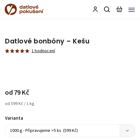
Datlové bonbóny – Kešu
1 hodnocení
od
79 Kč
od 599 Kč / 1 kg
Varianta