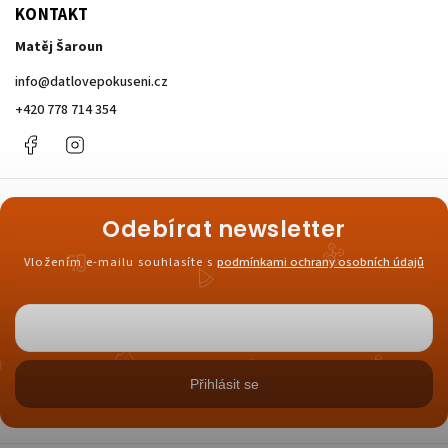
KONTAKT
Matěj Šaroun
info
@
datlovepokuseni.cz
+420 778 714 354
Facebook
Instagram
Odebírat newsletter
Vložením e-mailu souhlasíte s
podmínkami ochrany osobních údajů
Přihlásit se