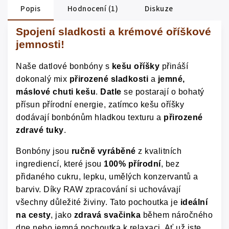
Popis
Hodnocení (1)
Diskuze
Spojení sladkosti a krémové oříškové
jemnosti!
Naše datlové bonbóny s
kešu oříšky
přináší
dokonalý mix
přirozené sladkosti
a
jemné,
máslové chuti kešu
.
Datle
se postarají o bohatý
přísun přírodní energie, zatímco kešu oříšky
dodávají bonbónům hladkou texturu a
přirozené
zdravé tuky
.
Bonbóny jsou
ručně vyráběné
z kvalitních
ingrediencí, které jsou
100% přírodní
, bez
přidaného cukru, lepku, umělých konzervantů a
barviv. Díky RAW zpracování si uchovávají
všechny důležité živiny. Tato pochoutka je
ideální
na cesty
, jako
zdravá svačinka
během náročného
dne nebo jemná pochoutka k relaxaci. Ať už jste