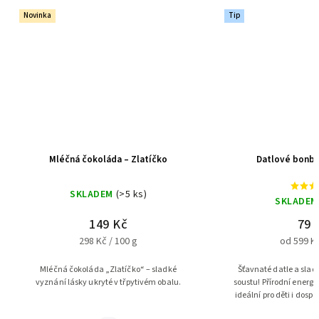
Novinka
Tip
Mléčná čokoláda – Zlatíčko
Datlové bonbó
SKLADEM
(>5 ks)
SKLADEM
149 Kč
79 
298 Kč / 100 g
od 599 Kč
Mléčná čokoláda „Zlatíčko“ – sladké
Šťavnaté datle a sla
vyznání lásky ukryté v třpytivém obalu.
soustu! Přírodní energi
ideální pro děti i dosp
přidaného