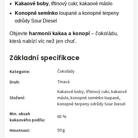
Kakaové boby
, třtinový cukr, kakaové máslo
Konopné semínko
loupané a konopné terpeny
odrůdy Sour Diesel
Objevte
harmonii kakaa a konopí
– čokoládu,
která nabízí víc než jen chuť.
Základní specifikace
Čokolády
Kategorie
:
Tmavá
Druh
:
Kakaové boby, třtinový cukr, kakaové
Složení
:
máslo, konopné semínko loupané,
konopné terpeny odrůdy Sour Diesel
Min. obsah
65 %
kakaového podílu
:
50 g
Hmotnost
: