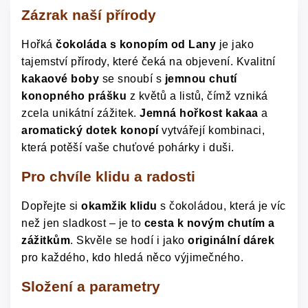
Zázrak naší přírody
Hořká
čokoláda s konopím od Lany
je jako
tajemství přírody, které čeká na objevení. Kvalitní
kakaové boby
se snoubí s
jemnou chutí
konopného prášku
z květů a listů, čímž vzniká
zcela unikátní zážitek.
Jemná hořkost kakaa
a
aromatický dotek konopí
vytvářejí kombinaci,
která potěší vaše chuťové pohárky i duši.
Pro chvíle klidu a radosti
Dopřejte si
okamžik klidu
s čokoládou, která je víc
než jen sladkost – je to
cesta k novým chutím a
zážitkům
. Skvěle se hodí i jako
originální dárek
pro každého, kdo hledá něco výjimečného.
Složení a parametry