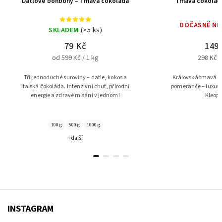
Datlové bonbóny – Tmavá čokoláda
Tmavá čokoláda
DOČASNĚ N
SKLADEM
(>5 ks)
79 Kč
149
od 599 Kč / 1 kg
298 Kč /
Tři jednoduché suroviny – datle, kokos a
Královská tmavá čo
italská čokoláda. Intenzivní chuť, přírodní
pomeranče – luxusn
energie a zdravé mlsání v jednom!
Kleopa
100 g
500 g
1000 g
+ další
INSTAGRAM