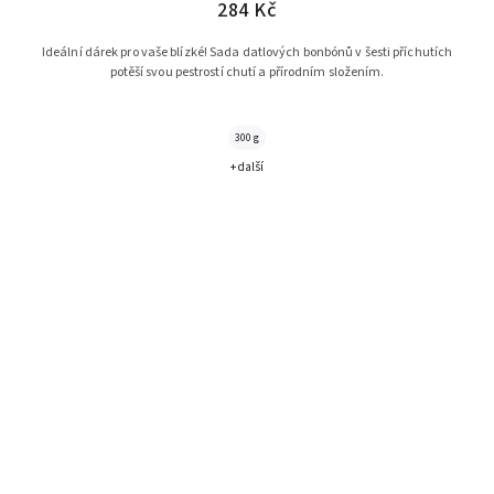
284 Kč
Ideální dárek pro vaše blízké! Sada datlových bonbónů v šesti příchutích
potěší svou pestrostí chutí a přírodním složením.
300 g
+ další