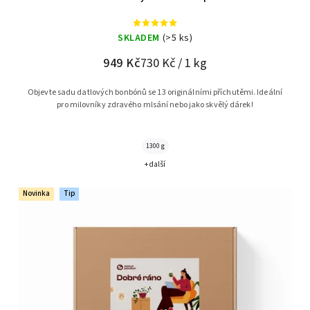
SKLADEM
(>5 ks)
949 Kč
730 Kč / 1 kg
Objevte sadu datlových bonbónů se 13 originálními příchutěmi. Ideální
pro milovníky zdravého mlsání nebo jako skvělý dárek!
1300 g
+ další
Novinka
Tip