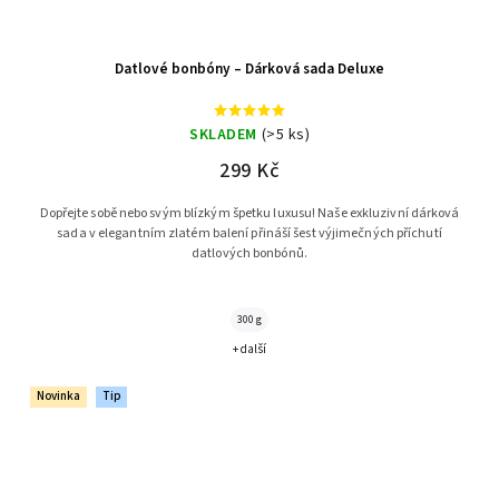
Datlové bonbóny – Dárková sada Deluxe
SKLADEM
(>5 ks)
299 Kč
Dopřejte sobě nebo svým blízkým špetku luxusu! Naše exkluzivní dárková
sada v elegantním zlatém balení přináší šest výjimečných příchutí
datlových bonbónů.
300 g
+ další
Novinka
Tip