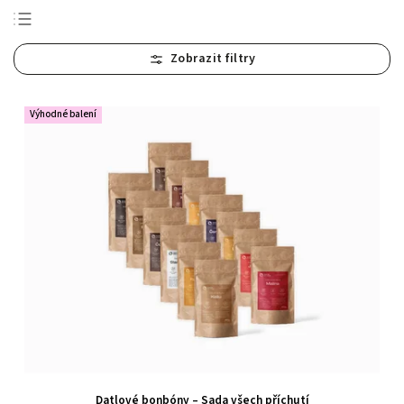
Abecedně
Nejlevnější
Nejdražší
Výhodné balení
Nejprodávanější
Datlové bonbóny – Sada všech příchutí