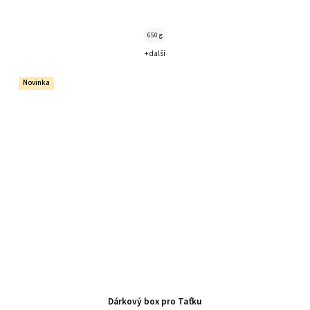
650 g
+ další
Novinka
Dárkový box pro Taťku