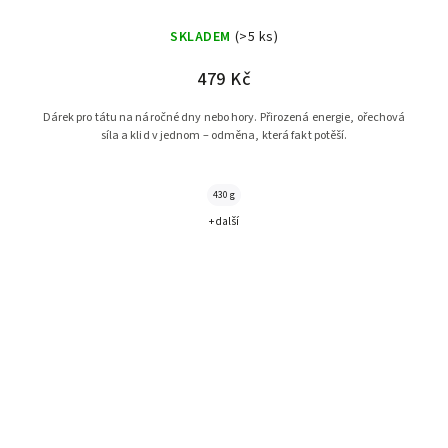
SKLADEM
(>5 ks)
479 Kč
Dárek pro tátu na náročné dny nebo hory. Přirozená energie, ořechová
síla a klid v jednom – odměna, která fakt potěší.
430 g
+ další