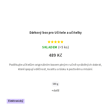
Dárkový box pro Učitele a učitelky
SKLADEM
(>5 ks)
489 Kč
Poděkujte učitelům originálním boxem plným ručně vyráběných dobrot,
které spojují vděčnost, kvalitu a lásku k poctivému mlsání.
580 g
+ další
Elektronický