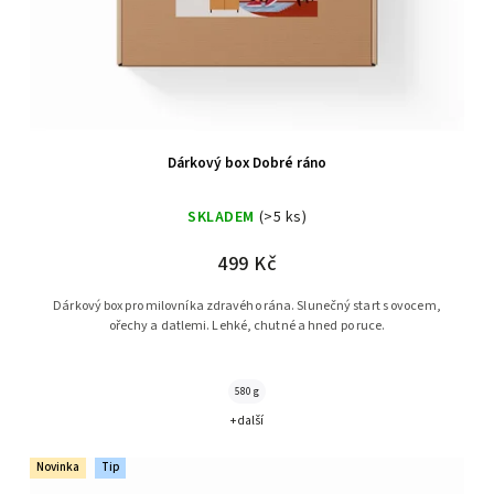
Dárkový box Dobré ráno
SKLADEM
(>5 ks)
499 Kč
Dárkový box pro milovníka zdravého rána. Slunečný start s ovocem,
ořechy a datlemi. Lehké, chutné a hned po ruce.
580 g
+ další
Novinka
Tip