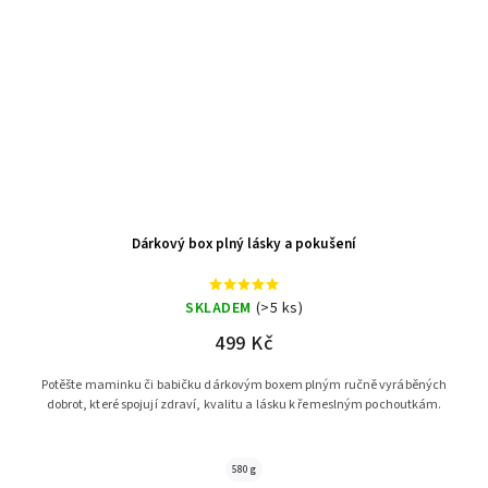
Dárkový box plný lásky a pokušení
SKLADEM
(>5 ks)
499 Kč
Potěšte maminku či babičku dárkovým boxem plným ručně vyráběných
dobrot, které spojují zdraví, kvalitu a lásku k řemeslným pochoutkám.
580 g