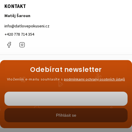
KONTAKT
Matěj Šaroun
info
@
datlovepokuseni.cz
+420 778 714 354
Facebook
Instagram
Odebírat newsletter
Vložením e-mailu souhlasíte s
podmínkami ochrany osobních údajů
Přihlásit se