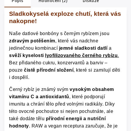
Popis
Hodnocení (2)
Diskuze
Sladkokyselá exploze chutí, která vás
nakopne!
Naše datlové bonbóny s černým rybízem jsou
zdravým potěšením
, které vás nadchne
jedinečnou kombinací
jemné sladkosti datlí
a
svěží kyselosti
lyofilizovaného černého rybízu
.
Bez přidaného cukru, konzervantů a barviv –
pouze
čistě přírodní složení
, které si zamilují děti
i dospělí.
Černý rybíz je známý svým
vysokým obsahem
vitamínu C a antioxidantů
, které podporují
imunitu a chrání tělo před volnými radikály. Díky
této ovocné pochoutce si nejen pochutnáte, ale
také dodáte tělu
přírodní energii a nutriční
hodnoty
. RAW a vegan receptura zaručuje, že je