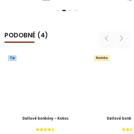
PODOBNÉ (4)
Previous
Next
Novinka
Datlové bonbóny – Pistácie
Datlové bon