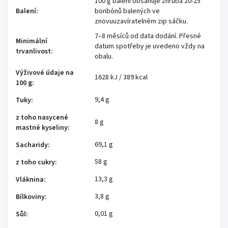
100 g balení obsahuje zhruba 20-25
Balení
:
bonbónů balených ve
znovuuzavíratelném zip sáčku.
7–8 měsíců od data dodání. Přesné
Minimální
datum spotřeby je uvedeno vždy na
trvanlivost
:
obalu.
Výživové údaje na
1628 kJ / 389 kcal
100 g
:
9,4 g
Tuky
:
z toho nasycené
8 g
mastné kyseliny
:
69,1 g
Sacharidy
:
58 g
z toho cukry
:
13,3 g
Vláknina
:
3,8 g
Bílkoviny
:
0,01 g
Sůl
: