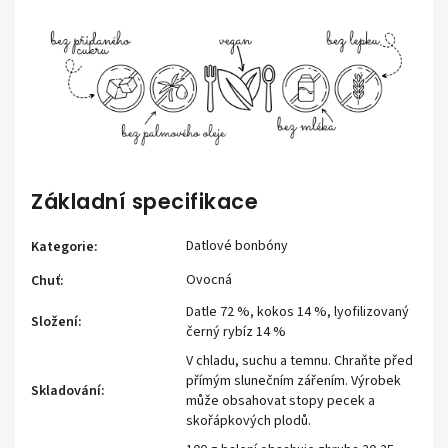
Základní specifikace
Datlové bonbóny
Kategorie
:
Ovocná
Chuť
:
Datle 72 %, kokos 14 %, lyofilizovaný
Složení
:
černý rybíz 14 %
V chladu, suchu a temnu. Chraňte před
přímým slunečním zářením. Výrobek
Skladování
:
může obsahovat stopy pecek a
skořápkových plodů.