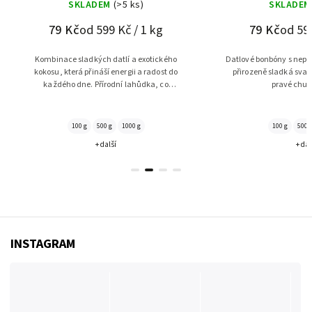
SKLADEM
(>5 ks)
SKLADE
79 Kč
od 599 Kč / 1 kg
79 Kč
od 59
Datlové bonbóny s nepraženými pistáciemi –
Intenzivní aroma zrn
přirozeně sladká svačinka plná energie a
přirozenou sladkos
pravé chuti přírody.
pochoutka, která pov
každému milov
100 g
500 g
1000 g
100 g
500
+ další
+ da
INSTAGRAM