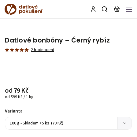
Datlové bonbóny – Černý rybíz
2 hodnocení
od
79 Kč
od 599 Kč / 1 kg
Varianta