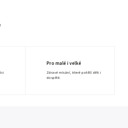
t
Pro malé i velké
dci
Zdravé mlsání, které potěší děti i
dospělé.