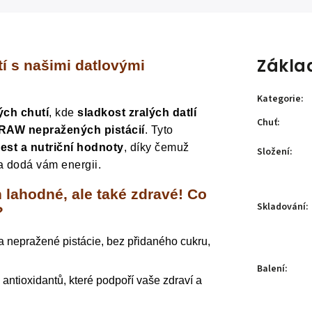
Zákla
í s našimi datlovými
Kategorie
:
ých chutí
, kde
sladkost zralých datlí
Chuť
:
 RAW nepražených pistácií
. Tyto
est a nutriční hodnoty
, díky čemuž
Složení
:
 a dodá vám energii.
 lahodné, ale také zdravé! Co
Skladování
:
?
a nepražené pistácie, bez přidaného cukru,
Balení
:
antioxidantů, které podpoří vaše zdraví a