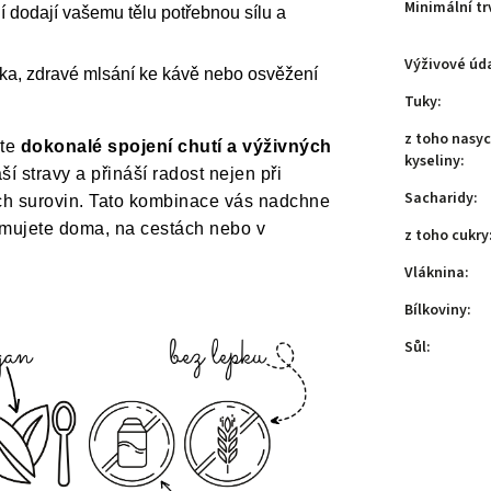
Minimální tr
lí dodají vašemu tělu potřebnou sílu a
Výživové úda
inka, zdravé mlsání ke kávě nebo osvěžení
Tuky
:
z toho nasy
ete
dokonalé spojení chutí a výživných
kyseliny
:
 stravy a přináší radost nejen při
Sacharidy
:
ních surovin. Tato kombinace vás nadchne
umujete doma, na cestách nebo v
z toho cukry
Vláknina
:
Bílkoviny
:
Sůl
: