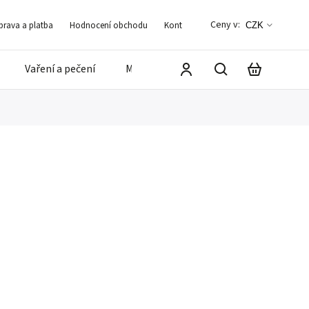
Ceny v:
rava a platba
Hodnocení obchodu
Kontakt
Blog
Často kladené d
CZK
Vaření a pečení
Mandle a ořechy
⭐️ Zvýhodněné