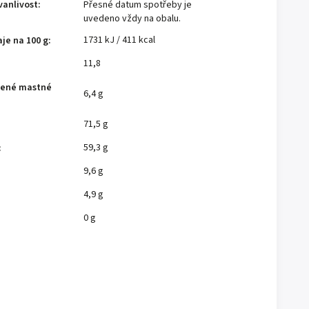
vanlivost
:
Přesné datum spotřeby je
uvedeno vždy na obalu.
1731 kJ / 411 kcal
je na 100 g
:
11,8
cené mastné
6,4 g
71,5 g
59,3 g
:
9,6 g
4,9 g
0 g