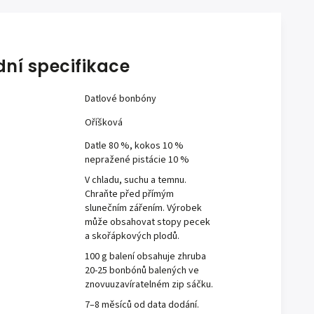
dní specifikace
Datlové bonbóny
Oříšková
Datle 80 %, kokos 10 %
nepražené pistácie 10 %
V chladu, suchu a temnu.
Chraňte před přímým
slunečním zářením. Výrobek
může obsahovat stopy pecek
a skořápkových plodů.
100 g balení obsahuje zhruba
20-25 bonbónů balených ve
znovuuzavíratelném zip sáčku.
7–8 měsíců od data dodání.