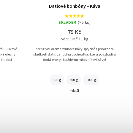
Datlové bonbóny – Káva
SKLADEM
(>5 ks)
79 Kč
od 599 Kč / 1 kg
šu, lískové
Intenzivní aroma zrnkové kávy spojené s přirozenou
ské ořechy.
sladkostí datlí. Lahodná pochoutka, která povzbudí a
i radost.
dodá energii každému milovníkovi kávy!
100 g
500 g
1000 g
+ další