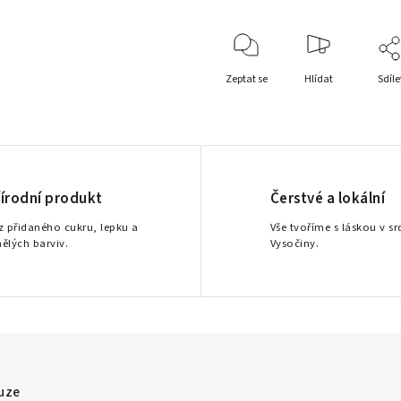
Zeptat se
Hlídat
Sdíle
řírodní produkt
Čerstvé a lokální
z přidaného cukru, lepku a
Vše tvoříme s láskou v sr
ělých barviv.
Vysočiny.
uze