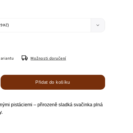
variantu
Možnosti doručení
Přidat do košíku
ými pistáciemi – přirozeně sladká svačinka plná
y.