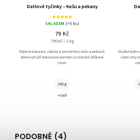
Datlové tyčinky – Kešu a pekany
Da
SKLADEM
(>5 ks)
79 Kč
790 Kč / 1 kg
Objevte kakaový základ a jemné tóny kešu a pekanů,
Sladké datle 
které vytváří dokonalou kombinaci bohaté oříškové
všem smyslů
chuti.
zdr
100 g
1
+ další
PODOBNÉ (4)