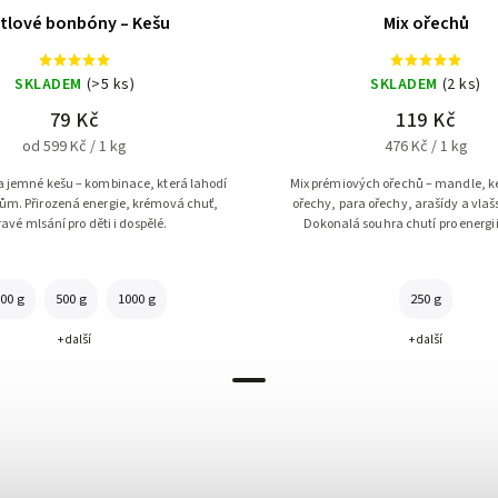
tlové bonbóny – Kešu
Mix ořechů
SKLADEM
(>5 ks)
SKLADEM
(2 ks)
79 Kč
119 Kč
od 599 Kč / 1 kg
476 Kč / 1 kg
a jemné kešu – kombinace, která lahodí
Mix prémiových ořechů – mandle, ke
m. Přirozená energie, krémová chuť,
ořechy, para ořechy, arašídy a vlaš
avé mlsání pro děti i dospělé.
Dokonalá souhra chutí pro energii 
00 g
500 g
1000 g
250 g
+ další
+ další