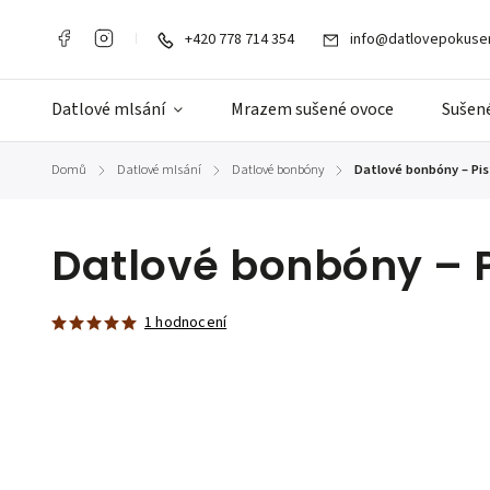
+420 778 714 354
info@datlovepokusen
Datlové mlsání
Mrazem sušené ovoce
Sušené
Domů
Datlové mlsání
Datlové bonbóny
Datlové bonbóny – Pis
/
/
/
Datlové bonbóny – P
1 hodnocení