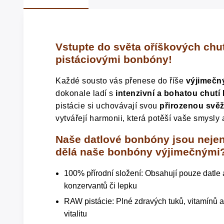
Vstupte do světa oříškových chut
pistáciovými bonbóny!
Každé sousto vás přenese do říše
výjimečn
dokonale ladí s
intenzivní a bohatou chutí
pistácie si uchovávají svou
přirozenou svěž
vytvářejí harmonii, která potěší vaše smysly
Naše datlové bonbóny jsou nejen
dělá naše bonbóny výjimečnými
100% přírodní složení: Obsahují pouze datle 
konzervantů či lepku
RAW pistácie: Plné zdravých tuků, vitamínů a 
vitalitu