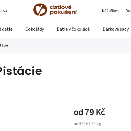
i.cz
Náš příběh
Dop
 datle
Čokolády
Datle v čokoládě
Dárkové sady
tácie
istácie
od
79 Kč
od 599 Kč / 1 kg