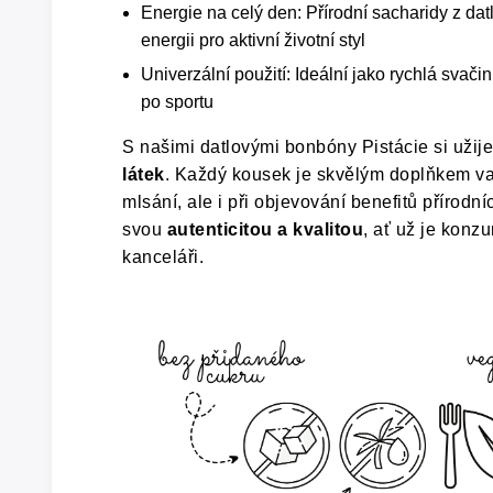
Energie na celý den: Přírodní sacharidy z dat
energii pro aktivní životní styl
Univerzální použití: Ideální jako rychlá svač
po sportu
S našimi datlovými bonbóny Pistácie si užij
látek
. Každý kousek je skvělým doplňkem vaší
mlsání, ale i při objevování benefitů přírod
svou
autenticitou a kvalitou
, ať už je konz
kanceláři.